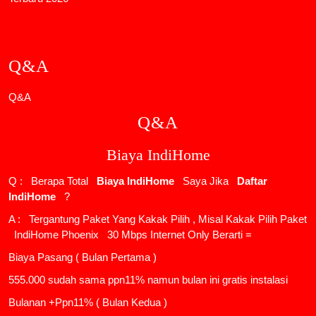
Q&A
Q&A
Q&A
Biaya IndiHome
Q : Berapa Total
Biaya IndiHome
Saya Jika
Daftar
IndiHome
?
A : Tergantung Paket Yang Kakak Pilih , Misal Kakak Pilih Paket
IndiHome Phoenix
30 Mbps Internet Only Berarti =
Biaya Pasang ( Bulan Pertama )
555.000 sudah sama ppn11% namun bulan ini gratis instalasi
Bulanan +Ppn11% ( Bulan Kedua )