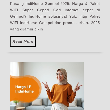
Pasang IndiHome Gempol 2025: Harga & Paket
Pasang
WiFi Super Cepat! Cari internet cepat di
WiFi
IndiHome
Gempol? IndiHome solusinya! Yuk, intip Paket
Terbaru
WiFi IndiHome Gempol dan promo terbaru 2025
yang dijamin bikin
Read
Read More
More