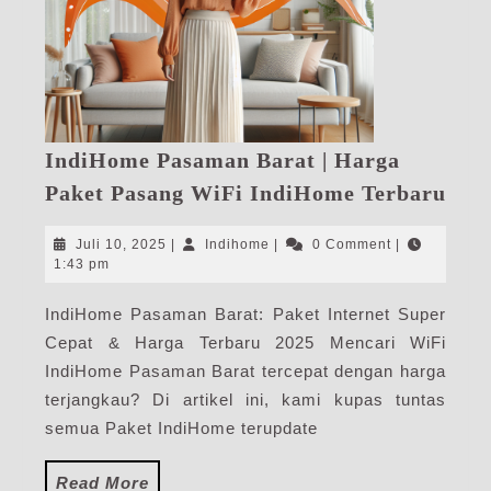
IndiHome Pasaman Barat | Harga
Ind
Paket Pasang WiFi IndiHome Terbaru
Pas
Bar
Juli
Indihome
Juli 10, 2025
|
Indihome
|
0 Comment
|
|
10,
1:43 pm
2025
Har
IndiHome Pasaman Barat: Paket Internet Super
Pak
Cepat & Harga Terbaru 2025 Mencari WiFi
Pas
WiF
IndiHome Pasaman Barat tercepat dengan harga
Ind
terjangkau? Di artikel ini, kami kupas tuntas
Ter
semua Paket IndiHome terupdate
Read
Read More