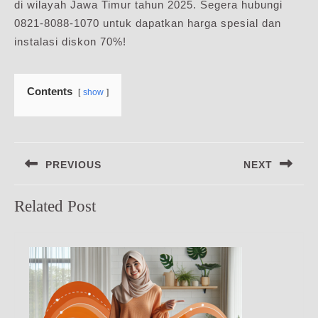
di wilayah Jawa Timur tahun 2025. Segera hubungi
0821-8088-1070 untuk dapatkan harga spesial dan
instalasi diskon 70%!
Contents
show
Navigasi
PREVIOUS
NEXT
pos
Previous
Next
Related Post
post:
post: