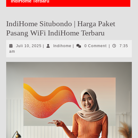
IndiHome Terbaru
IndiHome Situbondo | Harga Paket
Pasang WiFi IndiHome Terbaru
Juli
Indihome
Juli 10, 2025
|
Indihome
|
0 Comment
|
7:35
10,
am
2025