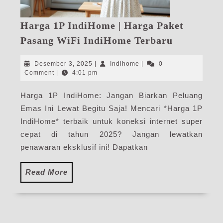
Harga 1P IndiHome | Harga Paket
Harga
Pasang WiFi IndiHome Terbaru
1P
IndiHome
Desember
Indihome
Desember 3, 2025
|
Indihome
|
0
|
3,
Comment
|
4:01 pm
2025
Harga
Harga 1P IndiHome: Jangan Biarkan Peluang
Paket
Emas Ini Lewat Begitu Saja! Mencari *Harga 1P
Pasang
WiFi
IndiHome* terbaik untuk koneksi internet super
IndiHome
cepat di tahun 2025? Jangan lewatkan
Terbaru
penawaran eksklusif ini! Dapatkan
Read
Read More
More