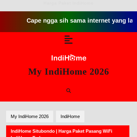
Harga Paket IndiHome
Cape ngga sih sama internet yang lambat git
Skip
Open
to
content
Button
My IndiHome 2026
My IndiHome 2026
IndiHome
IndiHome Situbondo | Harga Paket Pasang WiFi