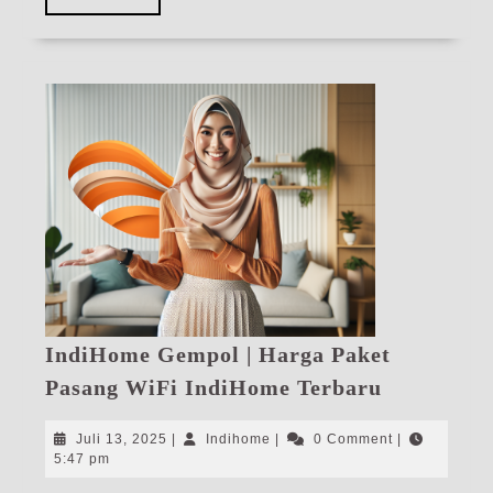
More
IndiHome Gempol | Harga Paket
IndiHome
Pasang WiFi IndiHome Terbaru
Gempol
|
Juli
Indihome
Juli 13, 2025
|
Indihome
|
0 Comment
|
Harga
13,
5:47 pm
2025
Paket