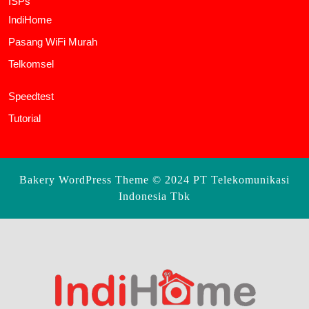
ISPs
IndiHome
Pasang WiFi Murah
Telkomsel
Speedtest
Tutorial
Bakery WordPress Theme
© 2024 PT Telekomunikasi
Indonesia Tbk
Scroll
Up