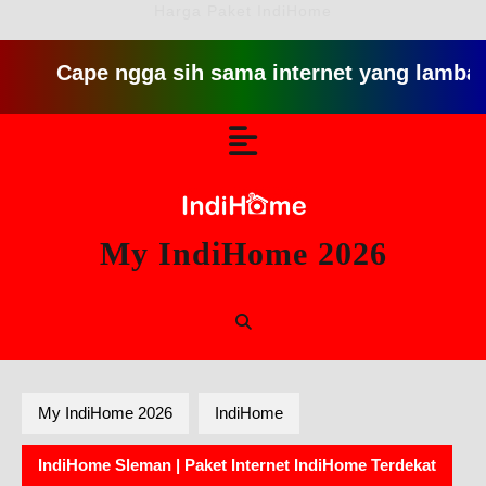
Harga Paket IndiHome
Cape ngga sih sama internet yang lambat gitu gi
Skip
Open
to
content
Button
My IndiHome 2026
My IndiHome 2026
IndiHome
IndiHome Sleman | Paket Internet IndiHome Terdekat