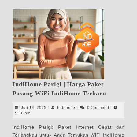
IndiHome Parigi | Harga Paket
IndiHome
Pasang WiFi IndiHome Terbaru
Parigi
|
Juli
Indihome
Juli 14, 2025
|
Indihome
|
0 Comment
|
Harga
14,
5:36 pm
2025
Paket
IndiHome Parigi: Paket Internet Cepat dan
Pasang
Terjangkau untuk Anda Temukan WiFi IndiHome
WiFi