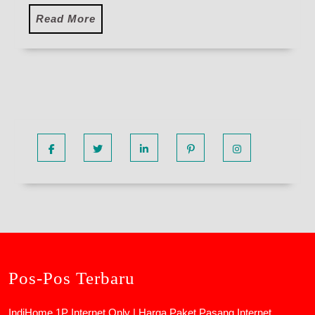
Read
Read More
More
Facebook
Twitter
Linkedin
Pinterest
Instagram
Pos-Pos Terbaru
IndiHome 1P Internet Only | Harga Paket Pasang Internet