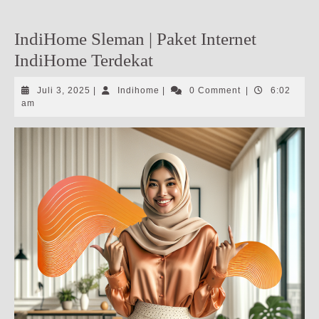
IndiHome Sleman | Paket Internet
IndiHome Terdekat
Juli
Indihome
Juli 3, 2025
|
Indihome
|
0 Comment
|
6:02
3,
am
2025