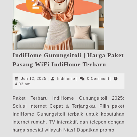
IndiHome Gunungsitoli | Harga Paket
IndiHome
Pasang WiFi IndiHome Terbaru
Gunungsit
|
Juli
Indihome
Juli 12, 2025
|
Indihome
|
0 Comment
|
Harga
12,
4:03 am
2025
Paket
Paket Terbaru IndiHome Gunungsitoli 2025:
Pasang
Solusi Internet Cepat & Terjangkau Pilih paket
WiFi
IndiHome
IndiHome Gunungsitoli terbaik untuk kebutuhan
Terbaru
internet rumah, TV interaktif, dan telepon dengan
harga spesial wilayah Nias! Dapatkan promo