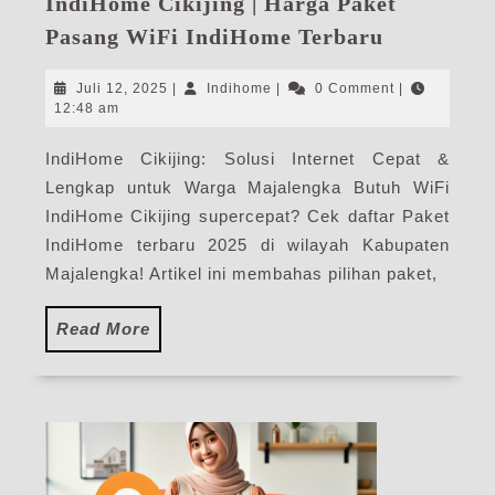
IndiHome Cikijing | Harga Paket
IndiHome
Pasang WiFi IndiHome Terbaru
Cikijing
|
Juli
Indihome
Juli 12, 2025
|
Indihome
|
0 Comment
|
Harga
12,
12:48 am
2025
Paket
IndiHome Cikijing: Solusi Internet Cepat &
Pasang
Lengkap untuk Warga Majalengka Butuh WiFi
WiFi
IndiHome
IndiHome Cikijing supercepat? Cek daftar Paket
Terbaru
IndiHome terbaru 2025 di wilayah Kabupaten
Majalengka! Artikel ini membahas pilihan paket,
Read
Read More
More