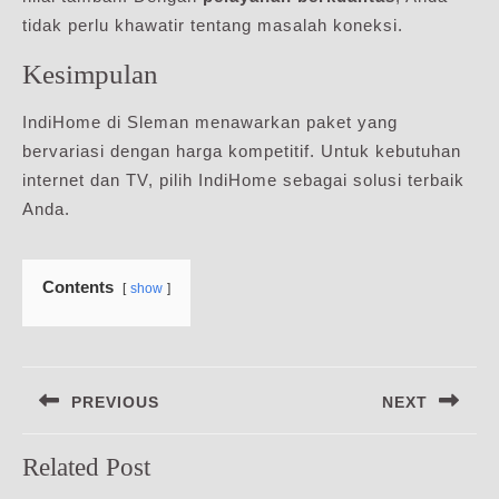
tidak perlu khawatir tentang masalah koneksi.
Kesimpulan
IndiHome di Sleman menawarkan paket yang
bervariasi dengan harga kompetitif. Untuk kebutuhan
internet dan TV, pilih IndiHome sebagai solusi terbaik
Anda.
Contents
show
Navigasi
PREVIOUS
NEXT
pos
Previous
Next
Related Post
post:
post: