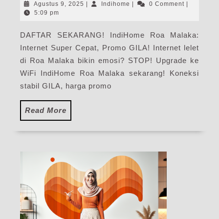
Malaka
Agustus
Indihome
Agustus 9, 2025
|
Indihome
|
0 Comment
|
|
9,
5:09 pm
2025
Harga
DAFTAR SEKARANG! IndiHome Roa Malaka:
Paket
Internet Super Cepat, Promo GILA! Internet lelet
Pasang
WiFi
di Roa Malaka bikin emosi? STOP! Upgrade ke
IndiHome
WiFi IndiHome Roa Malaka sekarang! Koneksi
Terbaru
stabil GILA, harga promo
Read
Read More
More