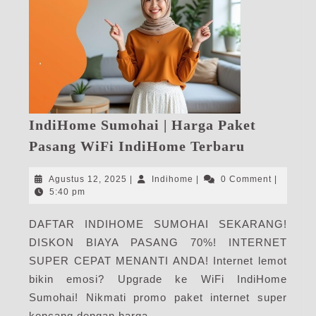
IndiHome Sumohai | Harga Paket
IndiHome
Pasang WiFi IndiHome Terbaru
Sumohai
|
Agustus
Indihome
Agustus 12, 2025
|
Indihome
|
0 Comment
|
Harga
12,
5:40 pm
2025
Paket
DAFTAR INDIHOME SUMOHAI SEKARANG!
Pasang
DISKON BIAYA PASANG 70%! INTERNET
WiFi
IndiHome
SUPER CEPAT MENANTI ANDA! Internet lemot
Terbaru
bikin emosi? Upgrade ke WiFi IndiHome
Sumohai! Nikmati promo paket internet super
kencang dengan harga