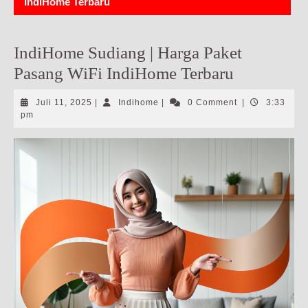
IndiHome Terbaru
IndiHome Sudiang | Harga Paket
Pasang WiFi IndiHome Terbaru
Juli
Indihome
Juli 11, 2025
|
Indihome
|
0 Comment
|
3:33
11,
pm
2025