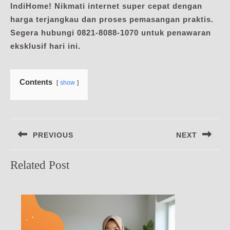
IndiHome! Nikmati internet super cepat dengan
harga terjangkau dan proses pemasangan praktis.
Segera hubungi 0821-8088-1070 untuk penawaran
eksklusif hari ini.
Contents
show
Navigasi
PREVIOUS
NEXT
pos
Previous
Next
Related Post
post:
post: