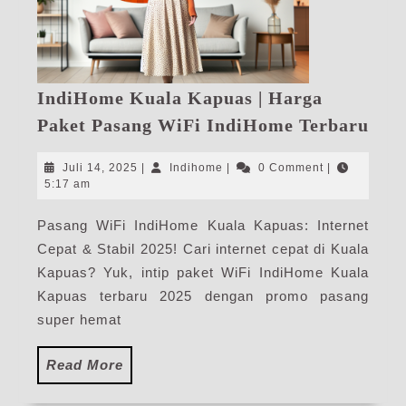
IndiHome Kuala Kapuas | Harga
Ind
Paket Pasang WiFi IndiHome Terbaru
Kua
Kap
Juli
Indihome
Juli 14, 2025
|
Indihome
|
0 Comment
|
|
14,
5:17 am
2025
Har
Pasang WiFi IndiHome Kuala Kapuas: Internet
Pak
Cepat & Stabil 2025! Cari internet cepat di Kuala
Pas
WiF
Kapuas? Yuk, intip paket WiFi IndiHome Kuala
Ind
Kapuas terbaru 2025 dengan promo pasang
Ter
super hemat
Read
Read More
More