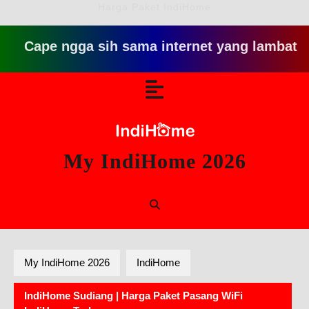
Harga Paket IndiHome
ape ngga sih sama internet yang lambat gitu gitu
Skip
Open
to
content
Button
My IndiHome 2026
My IndiHome 2026
IndiHome
IndiHome Sudiang | Harga Paket Pasang WiFi