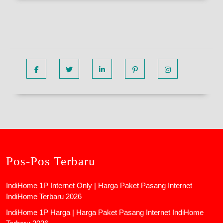
Facebook
Twitter
Linkedin
Pinterest
Instagram
Pos-Pos Terbaru
IndiHome 1P Internet Only | Harga Paket Pasang Internet
IndiHome Terbaru 2026
IndiHome 1P Harga | Harga Paket Pasang Internet IndiHome