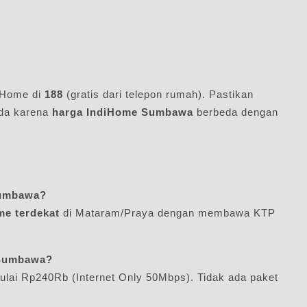
diHome di
188
(gratis dari telepon rumah). Pastikan
nda karena
harga IndiHome Sumbawa
berbeda dengan
Sumbawa?
me terdekat
di Mataram/Praya dengan membawa KTP
 Sumbawa?
lai Rp240Rb (Internet Only 50Mbps). Tidak ada paket