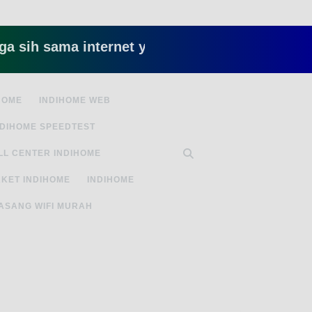
sama internet yang lambat gitu gitu aja dah nyeb
HOME
INDIHOME WEB
NDIHOME SPEEDTEST
LL CENTER INDIHOME
KET INDIHOME
INDIHOME
ASANG WIFI MURAH