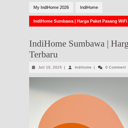
My IndiHome 2026
IndiHome
IndiHome Sumbawa | Harga Paket Pasang WiFi
IndiHome Sumbawa | Harg
Terbaru
Juli
Indihome
Juli 10, 2025
|
Indihome
|
0 Comment
10,
2025