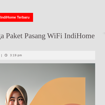
 IndiHome Terbaru
a Paket Pasang WiFi IndiHome
|
3:19 pm