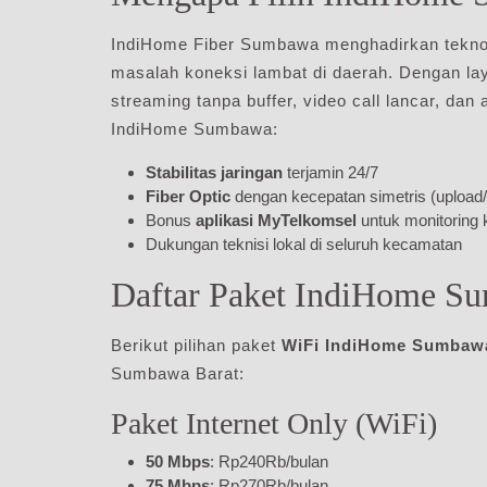
IndiHome Fiber Sumbawa menghadirkan tekno
masalah koneksi lambat di daerah. Dengan laya
streaming tanpa buffer, video call lancar, dan
IndiHome Sumbawa:
Stabilitas jaringan
terjamin 24/7
Fiber Optic
dengan kecepatan simetris (upload
Bonus
aplikasi MyTelkomsel
untuk monitoring 
Dukungan teknisi lokal di seluruh kecamatan
Daftar Paket IndiHome S
Berikut pilihan paket
WiFi IndiHome Sumbaw
Sumbawa Barat:
Paket Internet Only (WiFi)
50 Mbps
: Rp240Rb/bulan
75 Mbps
: Rp270Rb/bulan