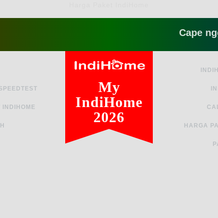
Harga Paket IndiHome
Cape ngga sih 
INDI
My
 SPEEDTEST
I
IndiHome
 INDIHOME
CA
2026
AH
HARGA PA
P