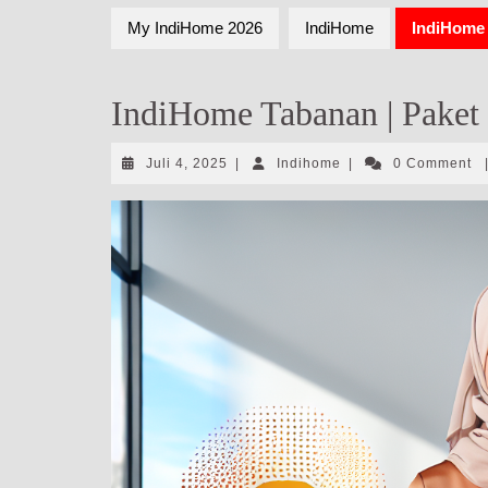
My IndiHome 2026
IndiHome
IndiHome 
IndiHome Tabanan | Paket 
Juli
Indihome
Juli 4, 2025
|
Indihome
|
0 Comment
4,
2025