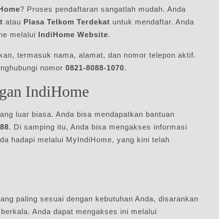
iHome
? Proses pendaftaran sangatlah mudah. Anda
t
atau
Plasa Telkom Terdekat
untuk mendaftar. Anda
ne melalui
IndiHome Website
.
an, termasuk nama, alamat, dan nomor telepon aktif.
 menghubungi nomor
0821-8088-1070
.
ggan IndiHome
ang luar biasa. Anda bisa mendapatkan bantuan
188
. Di samping itu, Anda bisa mengakses informasi
a hadapi melalui MyIndiHome, yang kini telah
ng paling sesuai dengan kebutuhan Anda, disarankan
berkala. Anda dapat mengakses ini melalui