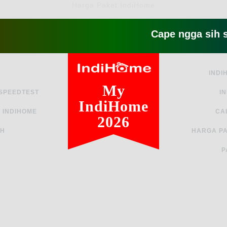
Harga Paket IndiHome
Cape ngga sih sama in
INDI
My
 SPEEDTEST
I
IndiHome
 INDIHOME
CA
2026
AH
HARGA PA
P