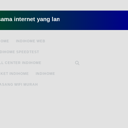
ternet yang lambat gitu gitu aja dah nyebelin, 
HOME
INDIHOME WEB
NDIHOME SPEEDTEST
LL CENTER INDIHOME
KET INDIHOME
INDIHOME
ASANG WIFI MURAH