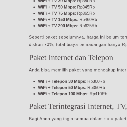
WiFi + TV 30 Mbps
: Rp340Rb
WiFi + TV 50 Mbps
: Rp345Rb
WiFi + TV 75 Mbps
: Rp365Rb
WiFi + TV 150 Mbps
: Rp460Rb
WiFi + TV 200 Mbps
: Rp625Rb
Seperti paket sebelumnya, harga ini belum 
diskon 70%, total biaya pemasangan hanya R
Paket Internet dan Telepon
Anda bisa memilih paket yang mencakup intern
WiFi + Telepon 30 Mbps
: Rp300Rb
WiFi + Telepon 50 Mbps
: Rp350Rb
WiFi + Telepon 100 Mbps
: Rp410Rb
Paket Terintegrasi Internet, TV
Bagi Anda yang ingin semua dalam satu paket, 