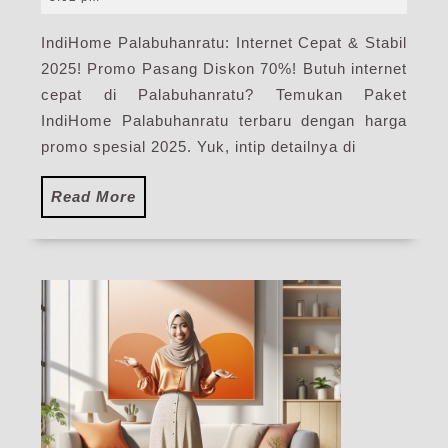
2025
Pak
IndiHome Palabuhanratu: Internet Cepat & Stabil
Pas
2025! Promo Pasang Diskon 70%! Butuh internet
WiF
Ind
cepat di Palabuhanratu? Temukan Paket
Ter
IndiHome Palabuhanratu terbaru dengan harga
promo spesial 2025. Yuk, intip detailnya di
Read
Read More
More