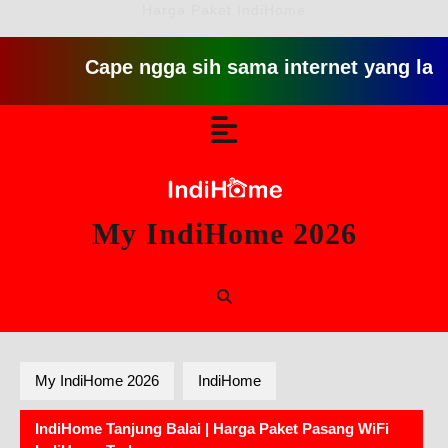
Harga Paket IndiHome
Cape ngga sih sama internet yang lambat gitu
Skip
Open
to
content
Button
My IndiHome 2026
My IndiHome 2026
IndiHome
IndiHome Tanjung Balai | Harga Paket Pasang WiFi