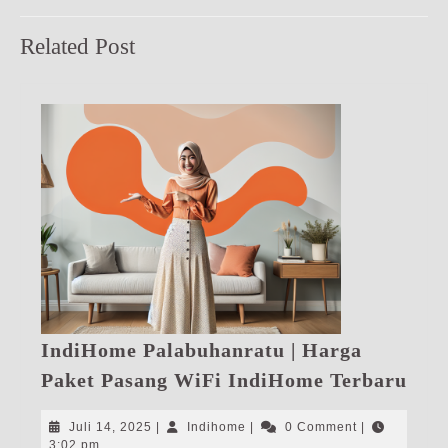
Previous
Next
Related Post
post:
post:
IndiHome Palabuhanratu | Harga
Ind
Paket Pasang WiFi IndiHome Terbaru
Pal
|
Juli
Indihome
Juli 14, 2025
|
Indihome
|
0 Comment
|
Har
14,
3:02 pm