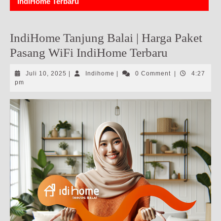
IndiHome Terbaru
IndiHome Tanjung Balai | Harga Paket
Pasang WiFi IndiHome Terbaru
Juli
Indihome
Juli 10, 2025
|
Indihome
|
0 Comment
|
4:27
10,
pm
2025