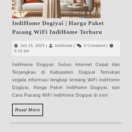
IndiHome Dogiyai | Harga Paket
IndiHome
Pasang WiFi IndiHome Terbaru
Dogiyai
|
Juli
Indihome
Juli 15, 2025
|
Indihome
|
0 Comment
|
Harga
15,
5:12 pm
2025
Paket
IndiHome Dogiyai: Solusi Internet Cepat dan
Pasang
Terjangkau di Kabupaten Dogiyai Temukan
WiFi
IndiHome
segala informasi lengkap tentang WiFi IndiHome
Terbaru
Dogiyai, Harga Paket IndiHome Dogiyai, dan
Cara Pasang WiFi IndiHome Dogiyai di sini!
Read
Read More
More