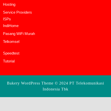
Hosting
Service Providers
ISPs
IndiHome
Pasang WiFi Murah
Telkomsel
Speedtest
Tutorial
Bakery WordPress Theme
© 2024 PT Telekomunikasi
Indonesia Tbk
Scroll
Up