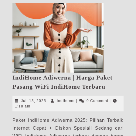
IndiHome Adiwerna | Harga Paket
IndiHome
Pasang WiFi IndiHome Terbaru
Adiwerna
|
Juli
Indihome
Juli 13, 2025
|
Indihome
|
0 Comment
|
Harga
13,
1:18 am
2025
Paket
Paket IndiHome Adiwerna 2025: Pilihan Terbaik
Pasang
Internet Cepat + Diskon Spesial! Sedang cari
WiFi
IndiHome
WiFi IndiHome Adiwerna terbaru dengan harga