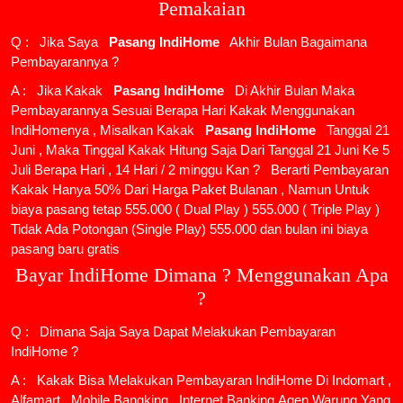
Pemakaian
Q : Jika Saya
Pasang IndiHome
Akhir Bulan Bagaimana
Pembayarannya ?
A : Jika Kakak
Pasang IndiHome
Di Akhir Bulan Maka
Pembayarannya Sesuai Berapa Hari Kakak Menggunakan
IndiHomenya , Misalkan Kakak
Pasang IndiHome
Tanggal 21
Juni , Maka Tinggal Kakak Hitung Saja Dari Tanggal 21 Juni Ke 5
Juli Berapa Hari , 14 Hari / 2 minggu Kan ? Berarti Pembayaran
Kakak Hanya 50% Dari Harga Paket Bulanan , Namun Untuk
biaya pasang tetap 555.000 ( Dual Play ) 555.000 ( Triple Play )
Tidak Ada Potongan (Single Play) 555.000 dan bulan ini biaya
pasang baru gratis
Bayar IndiHome Dimana ? Menggunakan Apa
?
Q : Dimana Saja Saya Dapat Melakukan Pembayaran
IndiHome ?
A : Kakak Bisa Melakukan Pembayaran IndiHome Di Indomart ,
Alfamart , Mobile Bangking , Internet Banking,Agen Warung Yang