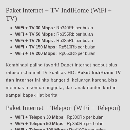
Paket Internet + TV IndiHome (WiFi +
TV)
WiFi + TV 30 Mbps
: Rp340Rb per bulan
WiFi + TV 50 Mbps
: Rp355Rb per bulan
WiFi + TV 75 Mbps
: Rp385Rb per bulan
WiFi + TV 150 Mbps
: Rp510Rb per bulan
WiFi + TV 200 Mbps
: Rp650Rb per bulan
Kombinasi paling favorit! Dapet internet ngebut plus
ratusan channel TV kualitas HD.
Paket IndiHome TV
dan internet
ini hits banget di keluarga karena bisa
memuasin semua anggota, dari anak nonton kartun
sampai bapak liat berita.
Paket Internet + Telepon (WiFi + Telepon)
WiFi + Telepon 30 Mbps
: Rp300Rb per bulan
WiFi + Telepon 50 Mbps
: Rp350Rb per bulan
WiFi + Telepon 100 Mbps
: Rp410Rb per bulan