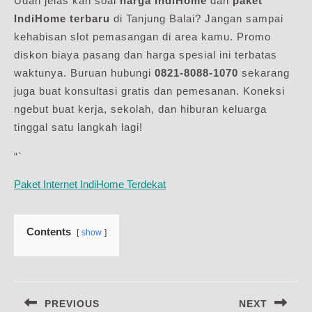
Udah jelas kan soal
harga IndiHome
dan
paket
IndiHome terbaru
di Tanjung Balai? Jangan sampai
kehabisan slot pemasangan di area kamu. Promo
diskon biaya pasang dan harga spesial ini terbatas
waktunya. Buruan hubungi
0821-8088-1070
sekarang
juga buat konsultasi gratis dan pemesanan. Koneksi
ngebut buat kerja, sekolah, dan hiburan keluarga
tinggal satu langkah lagi!
“`
Paket Internet IndiHome Terdekat
Contents
show
Navigasi
PREVIOUS
NEXT
pos