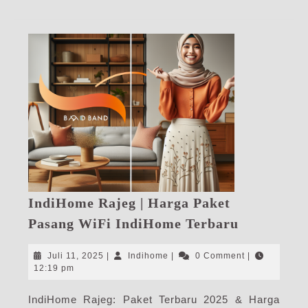
post:
post:
IndiHome Rajeg | Harga Paket
IndiHome
Pasang WiFi IndiHome Terbaru
Rajeg
|
Juli
Indihome
Juli 11, 2025
|
Indihome
|
0 Comment
|
Harga
11,
12:19 pm
2025
Paket
IndiHome Rajeg: Paket Terbaru 2025 & Harga
Pasang