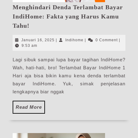
Menghindari Denda Terlambat Bayar
IndiHome: Fakta yang Harus Kamu
Menghindari
Tahu!
Denda
Terlambat
Januari
Indihome
Januari 16, 2025
|
Indihome
|
0 Comment
|
Bayar
16,
9:53 am
2025
IndiHome:
Lagi sibuk sampai lupa bayar tagihan IndiHome?
Fakta
Wah, hati-hati, bro! Terlambat Bayar IndiHome 1
yang
Harus
Hari aja bisa bikin kamu kena denda terlambat
Kamu
bayar IndiHome. Yuk, simak penjelasan
Tahu!
lengkapnya biar nggak
Read
Read More
More