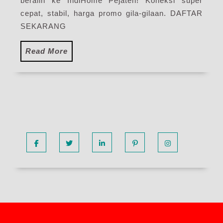
beralih ke IndiHome Pejaten! Koneksi super
cepat, stabil, harga promo gila-gilaan. DAFTAR
SEKARANG
Read
Read More
More
Facebook
Twitter
Linkedin
Pinterest
Instagram