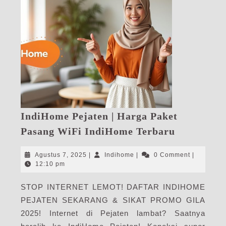
IndiHome Pejaten | Harga Paket
IndiHome
Pasang WiFi IndiHome Terbaru
Pejaten
|
Agustus
Indihome
Agustus 7, 2025
|
Indihome
|
0 Comment
|
Harga
7,
12:10 pm
2025
Paket
STOP INTERNET LEMOT! DAFTAR INDIHOME
Pasang
PEJATEN SEKARANG & SIKAT PROMO GILA
WiFi
IndiHome
2025! Internet di Pejaten lambat? Saatnya
Terbaru