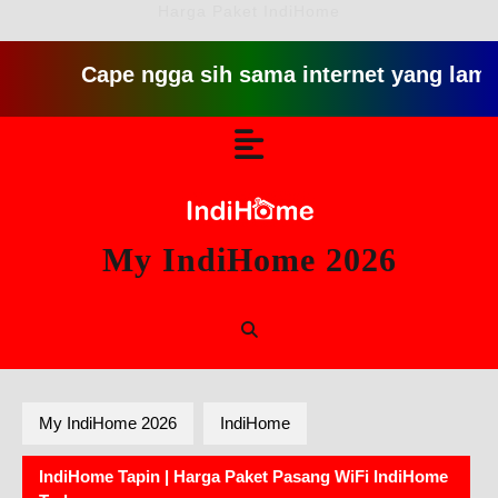
Harga Paket IndiHome
Cape ngga sih sama internet yang lambat gitu
Skip
Open
to
content
Button
My IndiHome 2026
My IndiHome 2026
IndiHome
IndiHome Tapin | Harga Paket Pasang WiFi IndiHome