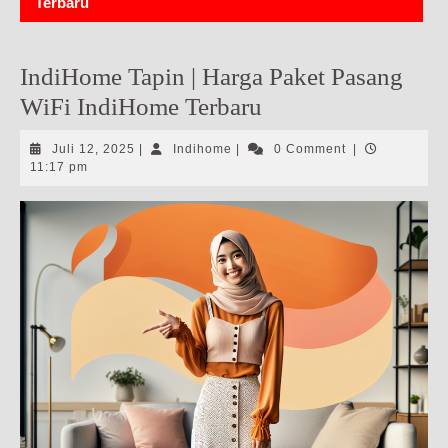
Terbaru
IndiHome Tapin | Harga Paket Pasang
WiFi IndiHome Terbaru
Juli
Indihome
Juli 12, 2025
|
Indihome
|
0 Comment
|
12,
11:17 pm
2025