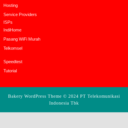
Hosting
Service Providers
ISPs
IndiHome
Pasang WiFi Murah
Telkomsel
Speedtest
Tutorial
Bakery WordPress Theme
© 2024 PT Telekomunikasi
Indonesia Tbk
Scroll
Up