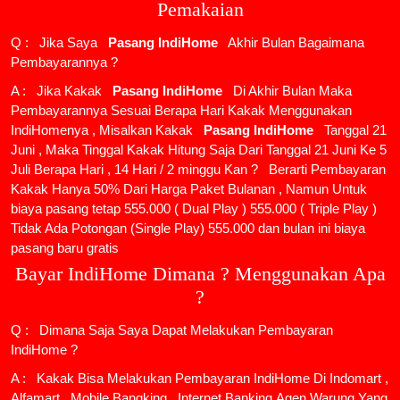
Pemakaian
Q : Jika Saya
Pasang IndiHome
Akhir Bulan Bagaimana
Pembayarannya ?
A : Jika Kakak
Pasang IndiHome
Di Akhir Bulan Maka
Pembayarannya Sesuai Berapa Hari Kakak Menggunakan
IndiHomenya , Misalkan Kakak
Pasang IndiHome
Tanggal 21
Juni , Maka Tinggal Kakak Hitung Saja Dari Tanggal 21 Juni Ke 5
Juli Berapa Hari , 14 Hari / 2 minggu Kan ? Berarti Pembayaran
Kakak Hanya 50% Dari Harga Paket Bulanan , Namun Untuk
biaya pasang tetap 555.000 ( Dual Play ) 555.000 ( Triple Play )
Tidak Ada Potongan (Single Play) 555.000 dan bulan ini biaya
pasang baru gratis
Bayar IndiHome Dimana ? Menggunakan Apa
?
Q : Dimana Saja Saya Dapat Melakukan Pembayaran
IndiHome ?
A : Kakak Bisa Melakukan Pembayaran IndiHome Di Indomart ,
Alfamart , Mobile Bangking , Internet Banking,Agen Warung Yang