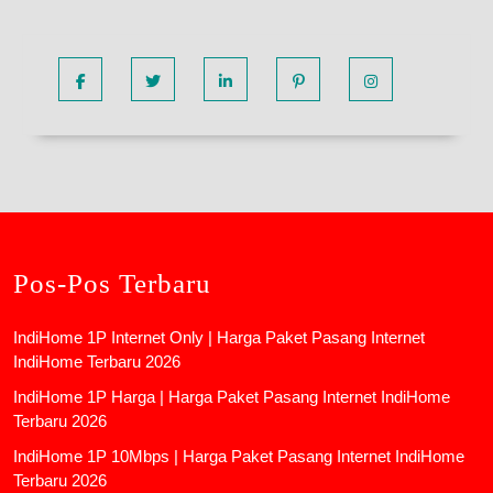
Facebook
Twitter
Linkedin
Pinterest
Instagram
Pos-Pos Terbaru
IndiHome 1P Internet Only | Harga Paket Pasang Internet
IndiHome Terbaru 2026
IndiHome 1P Harga | Harga Paket Pasang Internet IndiHome
Terbaru 2026
IndiHome 1P 10Mbps | Harga Paket Pasang Internet IndiHome
Terbaru 2026