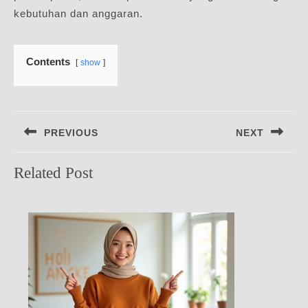
kebutuhan dan anggaran.
Contents
show
Navigasi
PREVIOUS
NEXT
pos
Previous
Next
Related Post
post:
post: