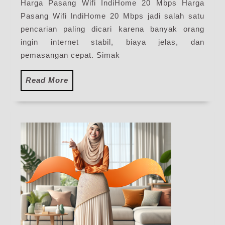
Harga Pasang Wifi IndiHome 20 Mbps Harga
Mbps
Pasang Wifi IndiHome 20 Mbps jadi salah satu
|
Harga
pencarian paling dicari karena banyak orang
Paket
ingin internet stabil, biaya jelas, dan
Pasang
pemasangan cepat. Simak
Internet
IndiHome
Read
Read More
Terbaru
More
2026