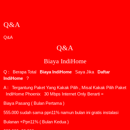
Q&A
Q&A
Q&A
Biaya IndiHome
Q : Berapa Total
Biaya IndiHome
Saya Jika
Daftar
IndiHome
?
A : Tergantung Paket Yang Kakak Pilih , Misal Kakak Pilih Paket
IndiHome Phoenix
30 Mbps Internet Only Berarti =
Biaya Pasang ( Bulan Pertama )
555.000 sudah sama ppn11% namun bulan ini gratis instalasi
Bulanan +Ppn11% ( Bulan Kedua )