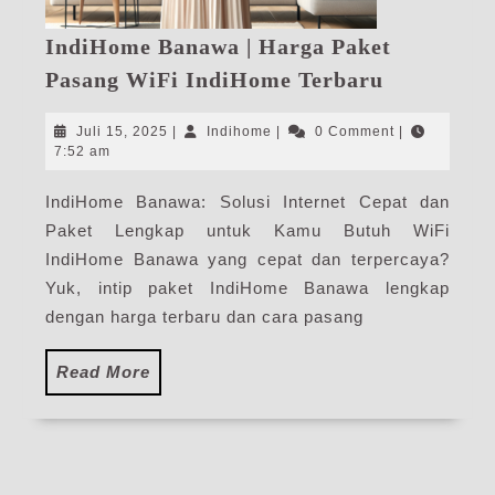
IndiHome Banawa | Harga Paket
IndiHome
Pasang WiFi IndiHome Terbaru
Banawa
|
Juli
Indihome
Juli 15, 2025
|
Indihome
|
0 Comment
|
Harga
15,
7:52 am
2025
Paket
IndiHome Banawa: Solusi Internet Cepat dan
Pasang
Paket Lengkap untuk Kamu Butuh WiFi
WiFi
IndiHome
IndiHome Banawa yang cepat dan terpercaya?
Terbaru
Yuk, intip paket IndiHome Banawa lengkap
dengan harga terbaru dan cara pasang
Read
Read More
More