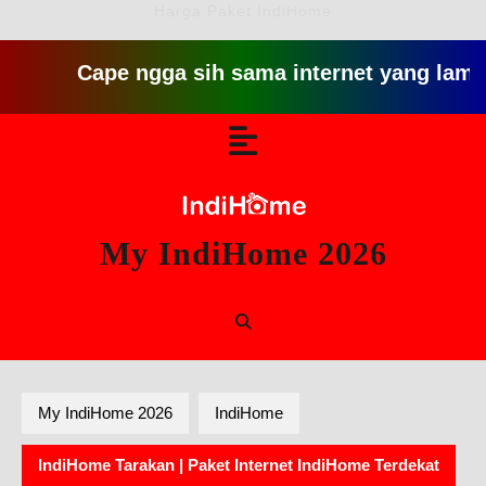
Harga Paket IndiHome
Cape ngga sih sama internet yang lambat gitu 
Skip
Open
to
content
Button
My IndiHome 2026
My IndiHome 2026
IndiHome
IndiHome Tarakan | Paket Internet IndiHome Terdekat