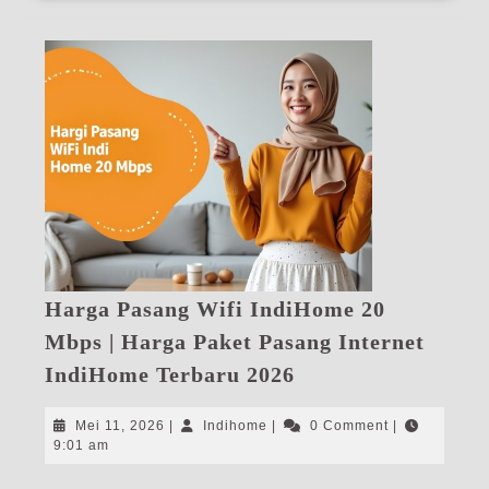
Harga Pasang Wifi IndiHome 20
Mbps | Harga Paket Pasang Internet
Harga
IndiHome Terbaru 2026
Pasang
Wifi
Mei
Indihome
Mei 11, 2026
|
Indihome
|
0 Comment
|
IndiHome
11,
9:01 am
2026
20