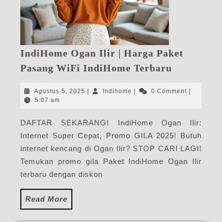
IndiHome Ogan Ilir | Harga Paket
IndiHome
Pasang WiFi IndiHome Terbaru
Ogan
Ilir
Agustus
Indihome
Agustus 5, 2025
|
Indihome
|
0 Comment
|
|
5,
5:07 am
2025
Harga
DAFTAR SEKARANG! IndiHome Ogan Ilir:
Paket
Internet Super Cepat, Promo GILA 2025! Butuh
Pasang
WiFi
internet kencang di Ogan Ilir? STOP CARI LAGI!
IndiHome
Temukan promo gila Paket IndiHome Ogan Ilir
Terbaru
terbaru dengan diskon
Read
Read More
More