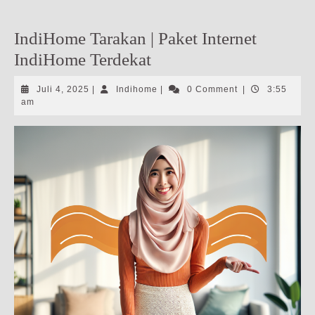
IndiHome Tarakan | Paket Internet
IndiHome Terdekat
Juli
Indihome
Juli 4, 2025
|
Indihome
|
0 Comment
|
3:55
4,
am
2025