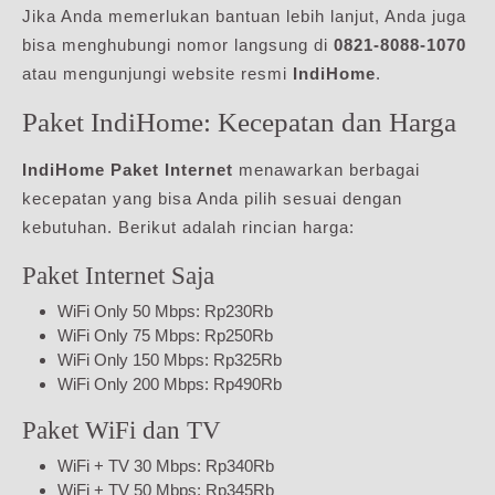
Jika Anda memerlukan bantuan lebih lanjut, Anda juga
bisa menghubungi nomor langsung di
0821-8088-1070
atau mengunjungi website resmi
IndiHome
.
Paket IndiHome: Kecepatan dan Harga
IndiHome Paket Internet
menawarkan berbagai
kecepatan yang bisa Anda pilih sesuai dengan
kebutuhan. Berikut adalah rincian harga:
Paket Internet Saja
WiFi Only 50 Mbps: Rp230Rb
WiFi Only 75 Mbps: Rp250Rb
WiFi Only 150 Mbps: Rp325Rb
WiFi Only 200 Mbps: Rp490Rb
Paket WiFi dan TV
WiFi + TV 30 Mbps: Rp340Rb
WiFi + TV 50 Mbps: Rp345Rb