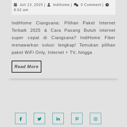
|
Juli
Indihome
Juli 13, 2025
|
Indihome
|
0 Comment
|
Harga
13,
8:02 am
2025
Paket
IndiHome Ciangsana: Pilihan Paket Internet
Pasang
Terbaik 2025 & Cara Pasang Butuh internet
WiFi
IndiHome
super cepat di Ciangsana? IndiHome Fiber
Terbaru
menawarkan solusi lengkap! Temukan pilihan
paket WiFi Only, Internet + TV, hingga
Read
Read More
More
Facebook
Twitter
Linkedin
Pinterest
Instagram