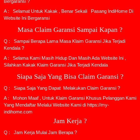
Bergaransi ?
A : Selamat Untuk Kakak , Benar Sekali
Pasang IndiHome
Di
Website Ini Bergaransi
Masa Claim Garansi Sampai Kapan ?
Q : Sampai Berapa Lama Masa Klaim Garansi Jika Terjadi
Kendala ?
A : Selama Kami Masih Hidup Dan Masih Ada Website Ini ,
Silahkan Kakak Klaim Garansi Jika Terjadi Kendala
Siapa Saja Yang Bisa Claim Garansi ?
Q : Siapa Saja Yang Dapat Melakukan Claim Garansi ?
A : Mohon Maaf , Untuk Klaim Garansi Khusus Pelanggan Kami
Yang Mendaftar Melalui Website Kami di https://my-
indihome.com
Jam Kerja ?
Q : Jam Kerja Mulai Jam Berapa ?