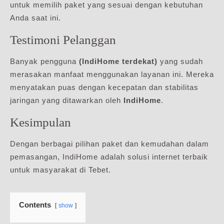
untuk memilih paket yang sesuai dengan kebutuhan
Anda saat ini.
Testimoni Pelanggan
Banyak pengguna
(IndiHome terdekat)
yang sudah
merasakan manfaat menggunakan layanan ini. Mereka
menyatakan puas dengan kecepatan dan stabilitas
jaringan yang ditawarkan oleh
IndiHome
.
Kesimpulan
Dengan berbagai pilihan paket dan kemudahan dalam
pemasangan, IndiHome adalah solusi internet terbaik
untuk masyarakat di Tebet.
Contents
show