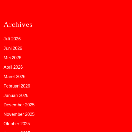
Archives
Juli 2026
Juni 2026
Mei 2026
April 2026
Maret 2026
Februari 2026
Januari 2026
Desember 2025
November 2025
Oktober 2025