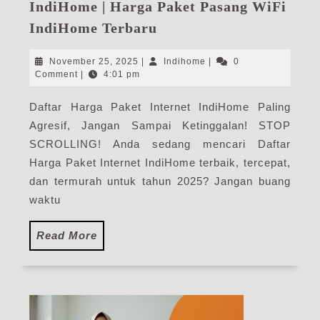
IndiHome | Harga Paket Pasang WiFi
Daftar
IndiHome Terbaru
Harga
Paket
November
Indihome
November 25, 2025
|
Indihome
|
0
Internet
25,
Comment
|
4:01 pm
2025
IndiHome
Daftar Harga Paket Internet IndiHome Paling
|
Agresif, Jangan Sampai Ketinggalan! STOP
Harga
Paket
SCROLLING! Anda sedang mencari Daftar
Pasang
Harga Paket Internet IndiHome terbaik, tercepat,
WiFi
dan termurah untuk tahun 2025? Jangan buang
IndiHome
waktu
Terbaru
Read
Read More
More