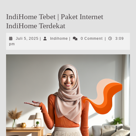
IndiHome Tebet | Paket Internet
IndiHome Terdekat
Juli
Indihome
Juli 5, 2025
|
Indihome
|
0 Comment
|
3:09
5,
pm
2025