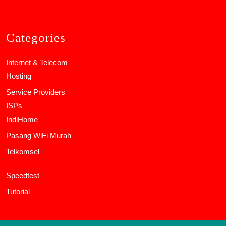
Categories
Internet & Telecom
Hosting
Service Providers
ISPs
IndiHome
Pasang WiFi Murah
Telkomsel
Speedtest
Tutorial