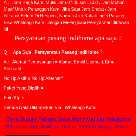
A : Jam Kerja Kami Mulai Jam 07:00 s/d 17:00 , Dan Mohon
Maaf Untuk Pelanggan Kami Jika Saat Jam Sholat / Jam
Istirahat Belum Di Respon , Namun Jika Kakak Ingin Pasang
Bisa Whatsapp Kami Dengan Melengkapi Persyaratan dibawah
ini
Persyaratan pasang indihome apa saja ?
Q : Apa Saja
Persyaratan Pasang IndiHome
?
A : Alamat Pemasangan = Alamat Email Utama & Email
Alternatif =
No Hp Aktif & No Hp Alternatif =
Paket Yang Dipilih =
Foto Ktp =
Semua Data Dilampirkan Via
Whatsapp Kami
Saya Sudah Paham Saya Ingin Melihat Paketnya
Silahkan Klik Text Ini Untuk Melihat Harga Paket