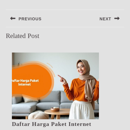
Navigasi
PREVIOUS
NEXT
pos
Previous
Next
Related Post
post:
post:
Daftar Harga Paket Internet