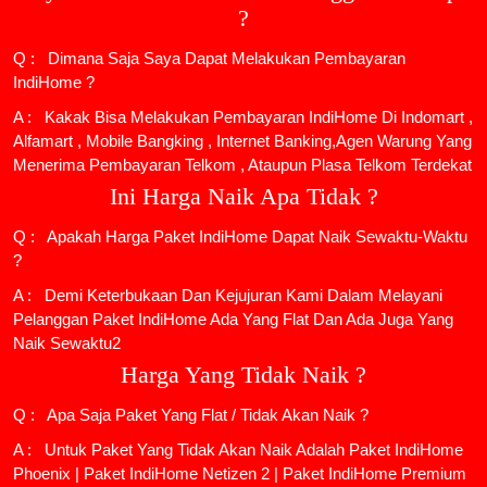
?
Q : Dimana Saja Saya Dapat Melakukan Pembayaran
IndiHome ?
A : Kakak Bisa Melakukan Pembayaran IndiHome Di Indomart ,
Alfamart , Mobile Bangking , Internet Banking,Agen Warung Yang
Menerima Pembayaran Telkom , Ataupun Plasa Telkom Terdekat
Ini Harga Naik Apa Tidak ?
Q : Apakah Harga Paket IndiHome Dapat Naik Sewaktu-Waktu
?
A : Demi Keterbukaan Dan Kejujuran Kami Dalam Melayani
Pelanggan Paket IndiHome Ada Yang Flat Dan Ada Juga Yang
Naik Sewaktu2
Harga Yang Tidak Naik ?
Q : Apa Saja Paket Yang Flat / Tidak Akan Naik ?
A : Untuk Paket Yang Tidak Akan Naik Adalah
Paket IndiHome
Phoenix
|
Paket IndiHome Netizen 2
|
Paket IndiHome Premium