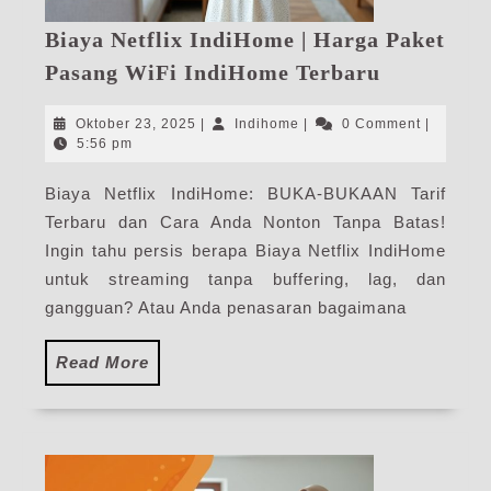
Biaya Netflix IndiHome | Harga Paket
Biaya
Pasang WiFi IndiHome Terbaru
Netflix
IndiHome
Oktober
Indihome
Oktober 23, 2025
|
Indihome
|
0 Comment
|
|
23,
5:56 pm
2025
Harga
Biaya Netflix IndiHome: BUKA-BUKAAN Tarif
Paket
Terbaru dan Cara Anda Nonton Tanpa Batas!
Pasang
WiFi
Ingin tahu persis berapa Biaya Netflix IndiHome
IndiHome
untuk streaming tanpa buffering, lag, dan
Terbaru
gangguan? Atau Anda penasaran bagaimana
Read
Read More
More