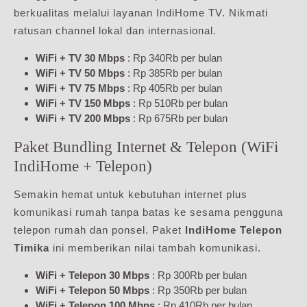
berkualitas melalui layanan IndiHome TV. Nikmati
ratusan channel lokal dan internasional.
WiFi + TV 30 Mbps
: Rp 340Rb per bulan
WiFi + TV 50 Mbps
: Rp 385Rb per bulan
WiFi + TV 75 Mbps
: Rp 405Rb per bulan
WiFi + TV 150 Mbps
: Rp 510Rb per bulan
WiFi + TV 200 Mbps
: Rp 675Rb per bulan
Paket Bundling Internet & Telepon (WiFi
IndiHome + Telepon)
Semakin hemat untuk kebutuhan internet plus
komunikasi rumah tanpa batas ke sesama pengguna
telepon rumah dan ponsel. Paket
IndiHome Telepon
Timika
ini memberikan nilai tambah komunikasi.
WiFi + Telepon 30 Mbps
: Rp 300Rb per bulan
WiFi + Telepon 50 Mbps
: Rp 350Rb per bulan
WiFi + Telepon 100 Mbps
: Rp 410Rb per bulan