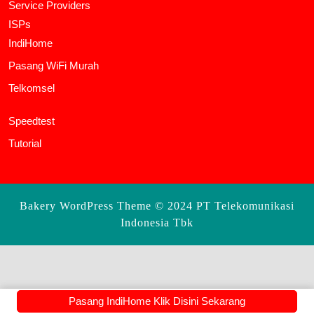
Service Providers
ISPs
IndiHome
Pasang WiFi Murah
Telkomsel
Speedtest
Tutorial
Bakery WordPress Theme
© 2024 PT Telekomunikasi
Indonesia Tbk
Scroll
Up
Pasang IndiHome Klik Disini Sekarang