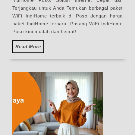
IndiHome Poso: Solusi Internet Cepat dan
Pasang
Terjangkau untuk Anda Temukan berbagai paket
WiFi
IndiHome
WiFi IndiHome terbaik di Poso dengan harga
Terbaru
paket IndiHome terbaru. Pasang WiFi IndiHome
Poso kini mudah dan hemat!
Read
Read More
More