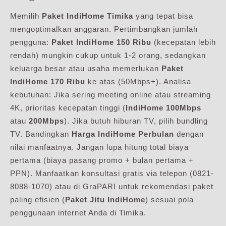
Memilih
Paket IndiHome Timika
yang tepat bisa
mengoptimalkan anggaran. Pertimbangkan jumlah
pengguna:
Paket IndiHome 150 Ribu
(kecepatan lebih
rendah) mungkin cukup untuk 1-2 orang, sedangkan
keluarga besar atau usaha memerlukan
Paket
IndiHome 170 Ribu
ke atas (50Mbps+). Analisa
kebutuhan: Jika sering meeting online atau streaming
4K, prioritas kecepatan tinggi (
IndiHome 100Mbps
atau
200Mbps
). Jika butuh hiburan TV, pilih bundling
TV. Bandingkan
Harga IndiHome Perbulan
dengan
nilai manfaatnya. Jangan lupa hitung total biaya
pertama (biaya pasang promo + bulan pertama +
PPN). Manfaatkan konsultasi gratis via telepon (0821-
8088-1070) atau di GraPARI untuk rekomendasi paket
paling efisien (
Paket Jitu IndiHome
) sesuai pola
penggunaan internet Anda di Timika.