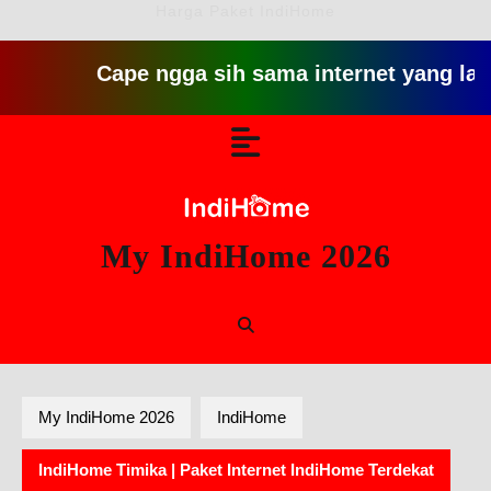
Harga Paket IndiHome
Cape ngga sih sama internet yang lambat gitu
Skip
Open
to
content
Button
My IndiHome 2026
My IndiHome 2026
IndiHome
IndiHome Timika | Paket Internet IndiHome Terdekat