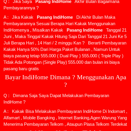
Q : Jika Saya
Pasang IndiHome
Akhir Bulan Bagaimana
Pembayarannya ?
A : Jika Kakak
Pasang IndiHome
Di Akhir Bulan Maka
Pembayarannya Sesuai Berapa Hari Kakak Menggunakan
IndiHomenya , Misalkan Kakak
Pasang IndiHome
Tanggal 21
Juni , Maka Tinggal Kakak Hitung Saja Dari Tanggal 21 Juni Ke 5
Juli Berapa Hari , 14 Hari / 2 minggu Kan ? Berarti Pembayaran
Kakak Hanya 50% Dari Harga Paket Bulanan , Namun Untuk
biaya pasang tetap 555.000 ( Dual Play ) 555.000 ( Triple Play )
Tidak Ada Potongan (Single Play) 555.000 dan bulan ini biaya
pasang baru gratis
Bayar IndiHome Dimana ? Menggunakan Apa
?
Q : Dimana Saja Saya Dapat Melakukan Pembayaran
IndiHome ?
A : Kakak Bisa Melakukan Pembayaran IndiHome Di Indomart ,
Alfamart , Mobile Bangking , Internet Banking,Agen Warung Yang
Menerima Pembayaran Telkom , Ataupun Plasa Telkom Terdekat