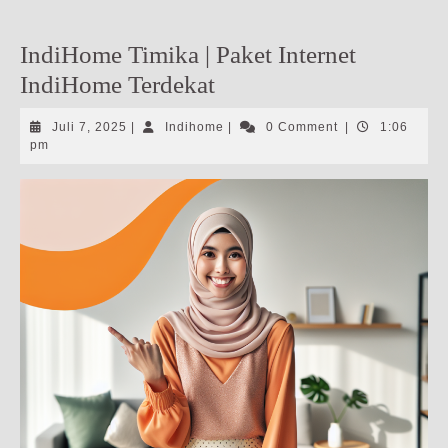
IndiHome Timika | Paket Internet
IndiHome Terdekat
Juli
Indihome
Juli 7, 2025
|
Indihome
|
0 Comment
|
1:06
7,
pm
2025