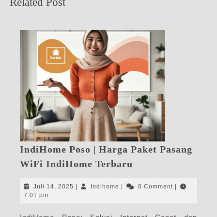
Related Post
post:
post:
IndiHome Poso | Harga Paket Pasang
IndiHome
WiFi IndiHome Terbaru
Poso
|
Juli
Indihome
Juli 14, 2025
|
Indihome
|
0 Comment
|
Harga
14,
7:01 pm
2025
Paket