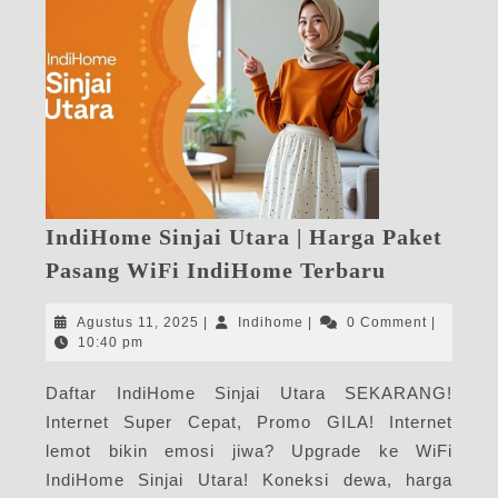
IndiHome Sinjai Utara | Harga Paket
IndiHome
Pasang WiFi IndiHome Terbaru
Sinjai
Utara
Agustus
Indihome
Agustus 11, 2025
|
Indihome
|
0 Comment
|
|
11,
10:40 pm
2025
Harga
Daftar IndiHome Sinjai Utara SEKARANG!
Paket
Internet Super Cepat, Promo GILA! Internet
Pasang
WiFi
lemot bikin emosi jiwa? Upgrade ke WiFi
IndiHome
IndiHome Sinjai Utara! Koneksi dewa, harga