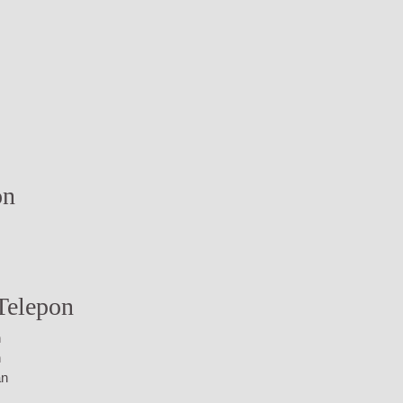
on
Telepon
n
n
an