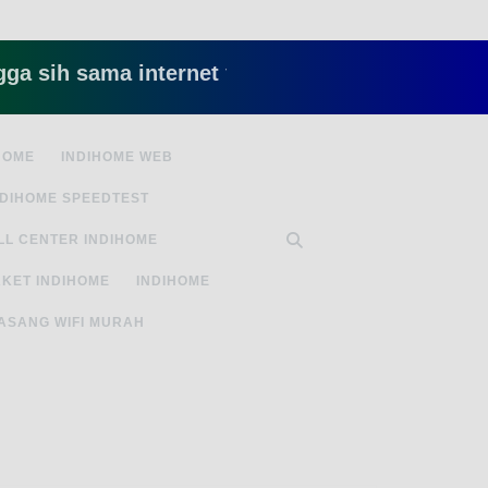
 sama internet yang lambat gitu gitu aja dah nye
HOME
INDIHOME WEB
NDIHOME SPEEDTEST
LL CENTER INDIHOME
KET INDIHOME
INDIHOME
ASANG WIFI MURAH