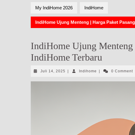
My IndiHome 2026
IndiHome
IndiHome Ujung Menteng | Harga Paket Pasang
IndiHome Ujung Menteng |
IndiHome Terbaru
Juli
Indihome
Juli 14, 2025
|
Indihome
|
0 Comment
14,
2025