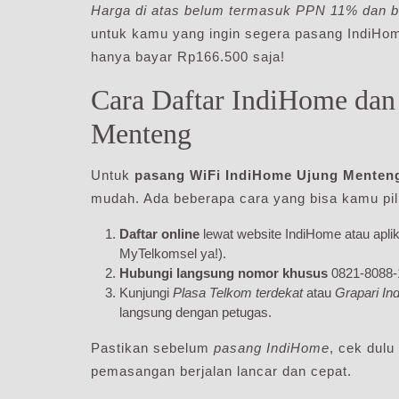
Harga di atas belum termasuk PPN 11% dan b
untuk kamu yang ingin segera pasang IndiHo
hanya bayar Rp166.500 saja!
Cara Daftar IndiHome da
Menteng
Untuk
pasang WiFi IndiHome Ujung Menten
mudah. Ada beberapa cara yang bisa kamu pil
Daftar online
lewat website IndiHome atau apl
MyTelkomsel ya!).
Hubungi langsung nomor khusus
0821-8088-1
Kunjungi
Plasa Telkom terdekat
atau
Grapari In
langsung dengan petugas.
Pastikan sebelum
pasang IndiHome
, cek dulu
pemasangan berjalan lancar dan cepat.