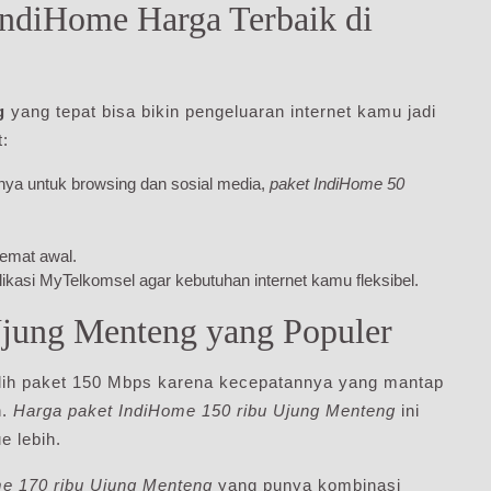
IndiHome Harga Terbaik di
g
yang tepat bisa bikin pengeluaran internet kamu jadi
t:
nya untuk browsing dan sosial media,
paket IndiHome 50
emat awal.
likasi MyTelkomsel agar kebutuhan internet kamu fleksibel.
Ujung Menteng yang Populer
lih paket 150 Mbps karena kecepatannya yang mantap
h.
Harga paket IndiHome 150 ribu Ujung Menteng
ini
 lebih.
me 170 ribu Ujung Menteng
yang punya kombinasi