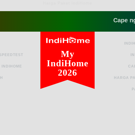
Harga Paket IndiHome
Cape ngga sih
INDI
My
 SPEEDTEST
I
IndiHome
 INDIHOME
CA
2026
AH
HARGA PA
P