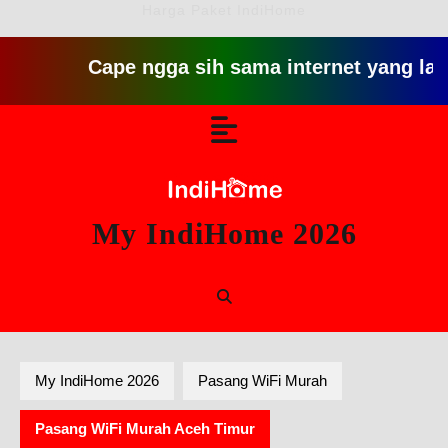
Harga Paket IndiHome
Cape ngga sih sama internet yang lambat gitu 
Skip
Open
to
content
Button
My IndiHome 2026
My IndiHome 2026
Pasang WiFi Murah
Pasang WiFi Murah Aceh Timur