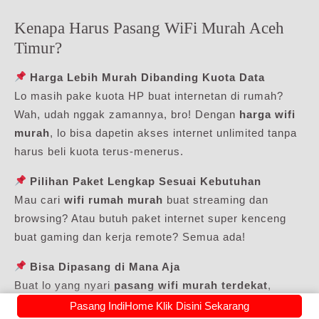
Kenapa Harus Pasang WiFi Murah Aceh
Timur?
Harga Lebih Murah Dibanding Kuota Data
Lo masih pake kuota HP buat internetan di rumah?
Wah, udah nggak zamannya, bro! Dengan
harga wifi
murah
, lo bisa dapetin akses internet unlimited tanpa
harus beli kuota terus-menerus.
Pilihan Paket Lengkap Sesuai Kebutuhan
Mau cari
wifi rumah murah
buat streaming dan
browsing? Atau butuh paket internet super kenceng
buat gaming dan kerja remote? Semua ada!
Bisa Dipasang di Mana Aja
Buat lo yang nyari
pasang wifi murah terdekat
,
IndiHome punya jaringan yang udah tersebar luas di
Pasang IndiHome Klik Disini Sekarang