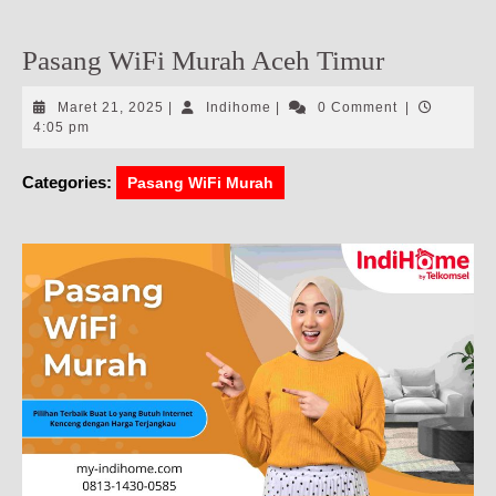
Pasang WiFi Murah Aceh Timur
Maret
Indihome
Maret 21, 2025
|
Indihome
|
0 Comment
|
21,
4:05 pm
2025
Categories:
Pasang WiFi Murah