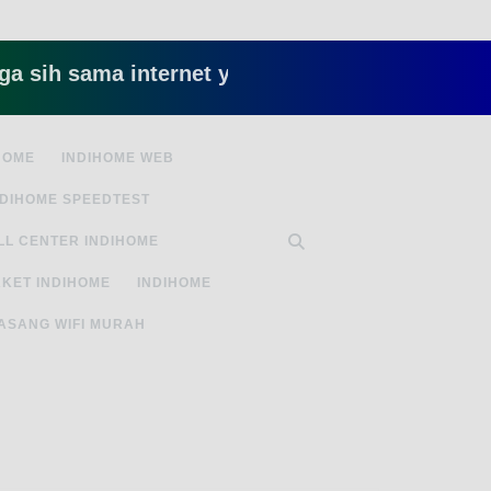
 sama internet yang lambat gitu gitu aja dah nye
HOME
INDIHOME WEB
NDIHOME SPEEDTEST
LL CENTER INDIHOME
KET INDIHOME
INDIHOME
ASANG WIFI MURAH