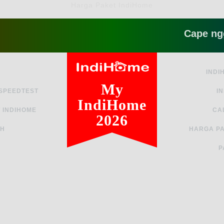
Harga Paket IndiHome
Cape ngga sih
INDI
My
 SPEEDTEST
I
IndiHome
 INDIHOME
CA
2026
AH
HARGA PA
P