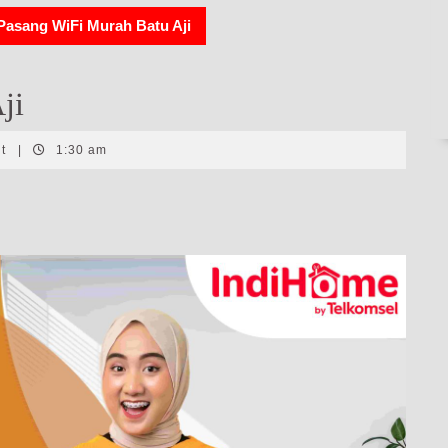
Pasang WiFi Murah Batu Aji
ji
nt
|
1:30 am