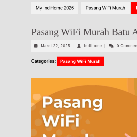
My IndiHome 2026
Pasang WiFi Murah
Pasang WiFi Murah Batu A
Maret
Indihome
Maret 22, 2025
|
Indihome
|
0 Comme
22,
2025
Categories:
Pasang WiFi Murah