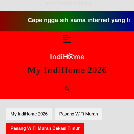
Harga Paket IndiHome
Cape ngga sih sama internet yang lambat git
Skip
Open
to
content
Button
My IndiHome 2026
My IndiHome 2026
Pasang WiFi Murah
Pasang WiFi Murah Bekasi Timur