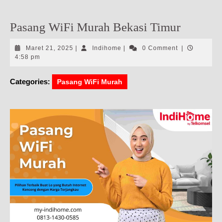
Pasang WiFi Murah Bekasi Timur
Maret
Indihome
Maret 21, 2025
|
Indihome
|
0 Comment
|
21,
4:58 pm
2025
Categories:
Pasang WiFi Murah