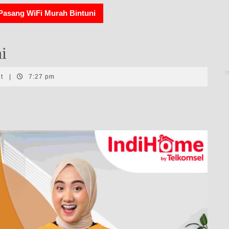
Pasang WiFi Murah Bintuni
i
nt
|
7:27 pm