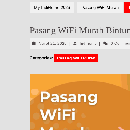
My IndiHome 2026
Pasang WiFi Murah
Pasang WiFi Murah Bintun
Maret
Indihome
Maret 21, 2025
|
Indihome
|
0 Comme
21,
2025
Categories:
Pasang WiFi Murah