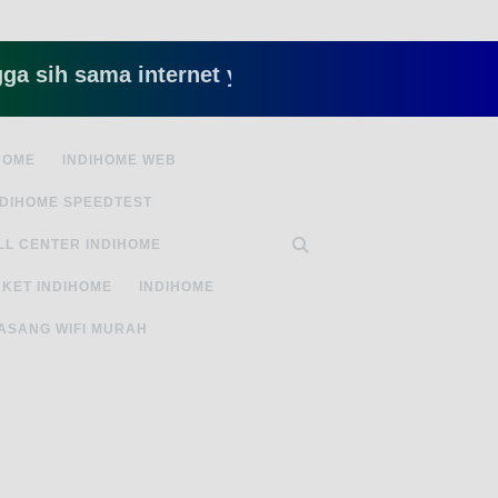
 sama internet yang lambat gitu gitu aja dah nye
HOME
INDIHOME WEB
NDIHOME SPEEDTEST
LL CENTER INDIHOME
KET INDIHOME
INDIHOME
ASANG WIFI MURAH