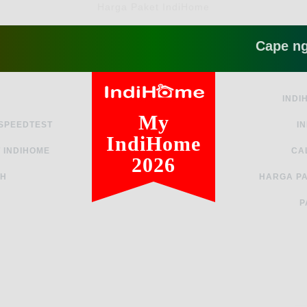
Harga Paket IndiHome
Cape ngga sih
INDI
My
 SPEEDTEST
I
IndiHome
 INDIHOME
CA
2026
AH
HARGA PA
P