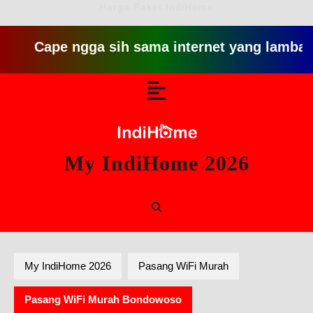
Harga Paket IndiHome
ape ngga sih sama internet yang lambat gitu gitu
Skip
Open
to
content
Button
My IndiHome 2026
My IndiHome 2026
Pasang WiFi Murah
Pasang WiFi Murah Bondowoso