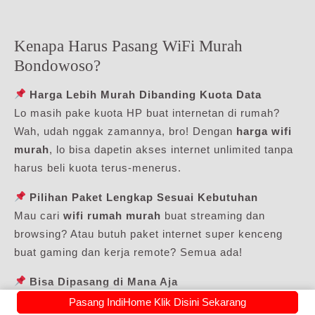
Kenapa Harus Pasang WiFi Murah
Bondowoso?
Harga Lebih Murah Dibanding Kuota Data
Lo masih pake kuota HP buat internetan di rumah?
Wah, udah nggak zamannya, bro! Dengan
harga wifi
murah
, lo bisa dapetin akses internet unlimited tanpa
harus beli kuota terus-menerus.
Pilihan Paket Lengkap Sesuai Kebutuhan
Mau cari
wifi rumah murah
buat streaming dan
browsing? Atau butuh paket internet super kenceng
buat gaming dan kerja remote? Semua ada!
Bisa Dipasang di Mana Aja
Buat lo yang nyari
pasang wifi murah terdekat
,
Pasang IndiHome Klik Disini Sekarang