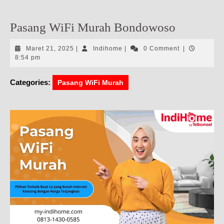
Pasang WiFi Murah Bondowoso
Maret
Indihome
Maret 21, 2025
|
Indihome
|
0 Comment
|
21,
8:54 pm
2025
Categories:
Pasang WiFi Murah