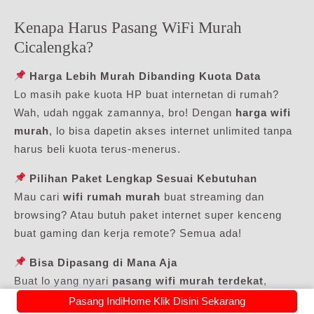
Kenapa Harus Pasang WiFi Murah
Cicalengka?
Harga Lebih Murah Dibanding Kuota Data
Lo masih pake kuota HP buat internetan di rumah?
Wah, udah nggak zamannya, bro! Dengan
harga wifi
murah
, lo bisa dapetin akses internet unlimited tanpa
harus beli kuota terus-menerus.
Pilihan Paket Lengkap Sesuai Kebutuhan
Mau cari
wifi rumah murah
buat streaming dan
browsing? Atau butuh paket internet super kenceng
buat gaming dan kerja remote? Semua ada!
Bisa Dipasang di Mana Aja
Buat lo yang nyari
pasang wifi murah terdekat
,
IndiHome punya jaringan yang udah tersebar luas di
Pasang IndiHome Klik Disini Sekarang