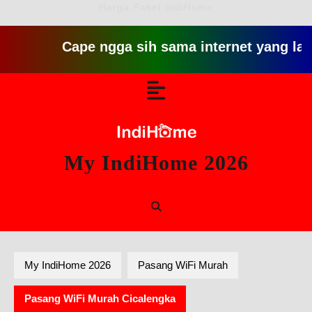
Harga Paket IndiHome
Cape ngga sih sama internet yang lambat gitu 
Skip
Open
to
content
Button
My IndiHome 2026
My IndiHome 2026
Pasang WiFi Murah
Pasang WiFi Murah Cicalengka