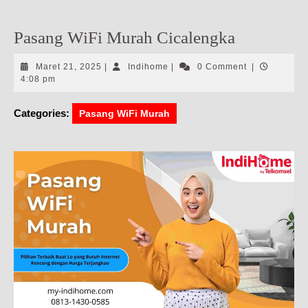
Pasang WiFi Murah Cicalengka
Maret
Indihome
Maret 21, 2025
|
Indihome
|
0 Comment
|
21,
4:08 pm
2025
Categories:
Pasang WiFi Murah