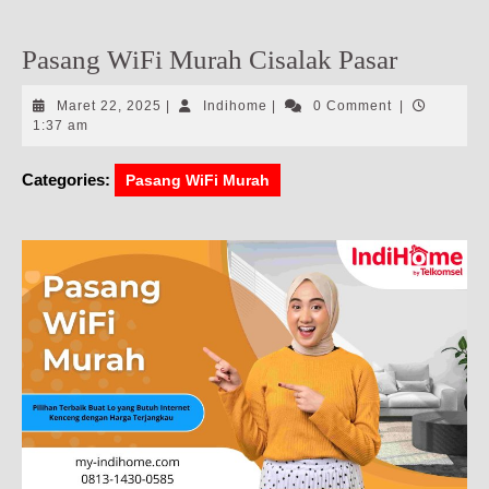
Pasang WiFi Murah Cisalak Pasar
Maret
Indihome
Maret 22, 2025
|
Indihome
|
0 Comment
|
22,
1:37 am
2025
Categories:
Pasang WiFi Murah