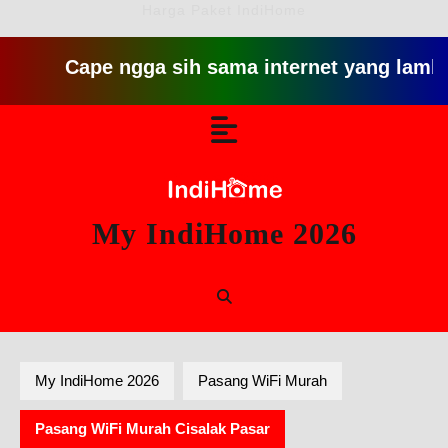
Harga Paket IndiHome
Cape ngga sih sama internet yang lambat gitu gi
Skip
Open
to
content
Button
My IndiHome 2026
My IndiHome 2026
Pasang WiFi Murah
Pasang WiFi Murah Cisalak Pasar