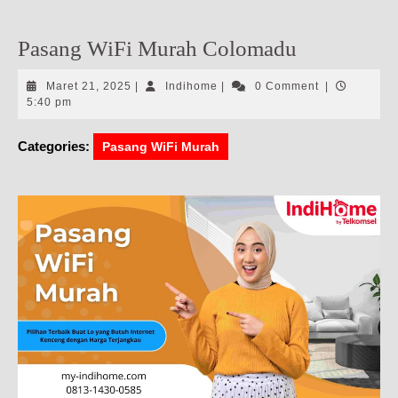
Pasang WiFi Murah Colomadu
Maret
Indihome
Maret 21, 2025
|
Indihome
|
0 Comment
|
21,
5:40 pm
2025
Categories:
Pasang WiFi Murah