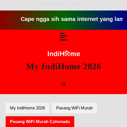
Harga Paket IndiHome
Cape ngga sih sama internet yang lambat gitu g
Skip
Open
to
content
Button
My IndiHome 2026
My IndiHome 2026
Pasang WiFi Murah
Pasang WiFi Murah Colomadu