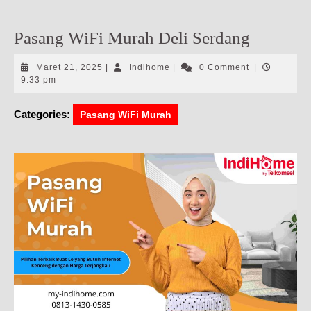
Pasang WiFi Murah Deli Serdang
Maret
Indihome
Maret 21, 2025
|
Indihome
|
0 Comment
|
21,
9:33 pm
2025
Categories:
Pasang WiFi Murah