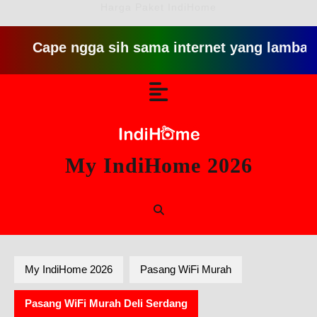
Harga Paket IndiHome
ape ngga sih sama internet yang lambat gitu gitu
Skip
Open
to
content
Button
My IndiHome 2026
My IndiHome 2026
Pasang WiFi Murah
Pasang WiFi Murah Deli Serdang