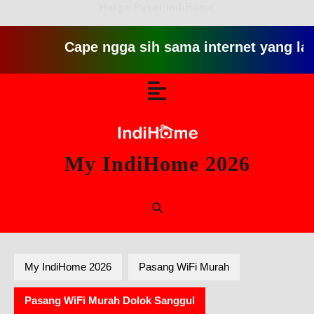
Harga Paket IndiHome
Cape ngga sih sama internet yang lambat gitu
Skip
Open
to
content
Button
My IndiHome 2026
My IndiHome 2026
Pasang WiFi Murah
Pasang WiFi Murah Dolok Sanggul