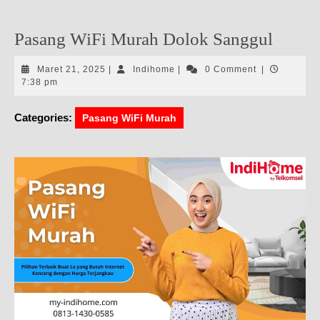
Pasang WiFi Murah Dolok Sanggul
Maret
Indihome
Maret 21, 2025
|
Indihome
|
0 Comment
|
21,
7:38 pm
2025
Categories:
Pasang WiFi Murah