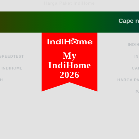
Harga Paket IndiHome
Cape ngga si
INDI
My
 SPEEDTEST
I
IndiHome
 INDIHOME
CA
2026
AH
HARGA PA
P