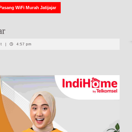
Pasang WiFi Murah Jatijajar
ar
nt
|
4:57 pm