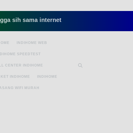
h sama internet yang lambat gitu gitu aja dah ny
HOME
INDIHOME WEB
NDIHOME SPEEDTEST
LL CENTER INDIHOME
KET INDIHOME
INDIHOME
ASANG WIFI MURAH