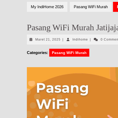
My IndiHome 2026
Pasang WiFi Murah
Pasang WiFi Murah Jatijaj
Maret
Indihome
Maret 21, 2025
|
Indihome
|
0 Comme
21,
2025
Categories:
Pasang WiFi Murah