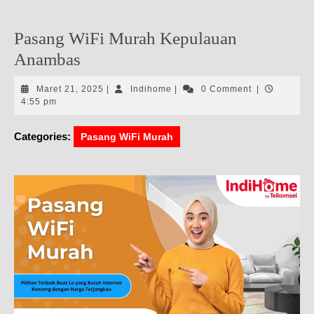
Pasang WiFi Murah Kepulauan
Anambas
Maret
Indihome
Maret 21, 2025
|
Indihome
|
0 Comment
|
21,
4:55 pm
2025
Categories:
Pasang WiFi Murah