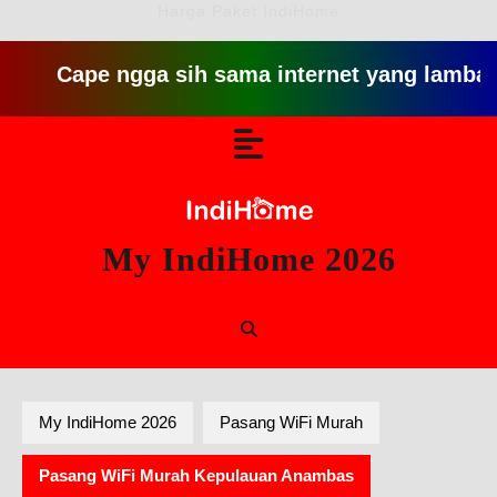
Harga Paket IndiHome
ape ngga sih sama internet yang lambat gitu git
Skip
Open
to
content
Button
My IndiHome 2026
My IndiHome 2026
Pasang WiFi Murah
Pasang WiFi Murah Kepulauan Anambas