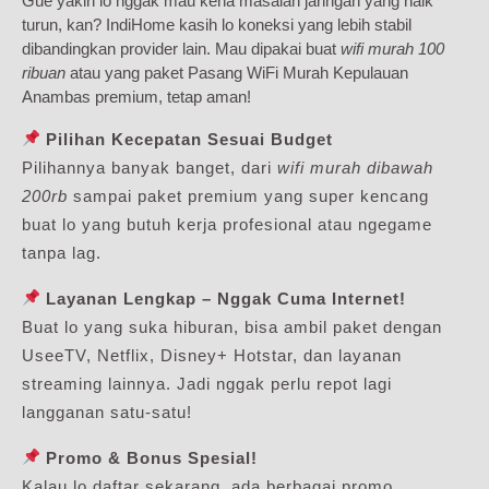
Gue yakin lo nggak mau kena masalah jaringan yang naik
turun, kan? IndiHome kasih lo koneksi yang lebih stabil
dibandingkan provider lain. Mau dipakai buat
wifi murah 100
ribuan
atau yang paket Pasang WiFi Murah Kepulauan
Anambas premium, tetap aman!
Pilihan Kecepatan Sesuai Budget
Pilihannya banyak banget, dari
wifi murah dibawah
200rb
sampai paket premium yang super kencang
buat lo yang butuh kerja profesional atau ngegame
tanpa lag.
Layanan Lengkap – Nggak Cuma Internet!
Buat lo yang suka hiburan, bisa ambil paket dengan
UseeTV, Netflix, Disney+ Hotstar, dan layanan
streaming lainnya. Jadi nggak perlu repot lagi
langganan satu-satu!
Promo & Bonus Spesial!
Kalau lo daftar sekarang, ada berbagai promo