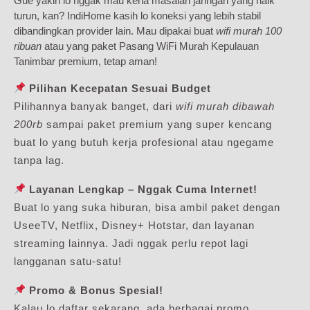
Gue yakin lo nggak mau kena masalah jaringan yang naik
turun, kan? IndiHome kasih lo koneksi yang lebih stabil
dibandingkan provider lain. Mau dipakai buat
wifi murah 100
ribuan
atau yang paket Pasang WiFi Murah Kepulauan
Tanimbar premium, tetap aman!
Pilihan Kecepatan Sesuai Budget
Pilihannya banyak banget, dari
wifi murah dibawah
200rb
sampai paket premium yang super kencang
buat lo yang butuh kerja profesional atau ngegame
tanpa lag.
Layanan Lengkap – Nggak Cuma Internet!
Buat lo yang suka hiburan, bisa ambil paket dengan
UseeTV, Netflix, Disney+ Hotstar, dan layanan
streaming lainnya. Jadi nggak perlu repot lagi
langganan satu-satu!
Promo & Bonus Spesial!
Kalau lo daftar sekarang, ada berbagai promo