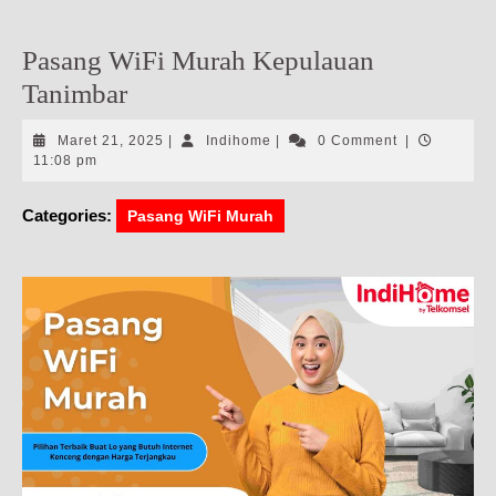
Pasang WiFi Murah Kepulauan
Tanimbar
Maret
Indihome
Maret 21, 2025
|
Indihome
|
0 Comment
|
21,
11:08 pm
2025
Categories:
Pasang WiFi Murah