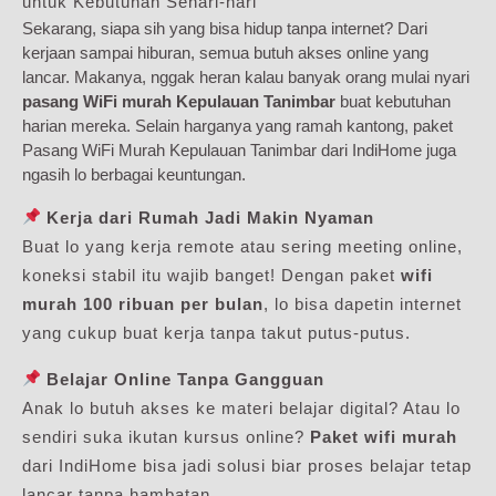
untuk Kebutuhan Sehari-hari
Sekarang, siapa sih yang bisa hidup tanpa internet? Dari
kerjaan sampai hiburan, semua butuh akses online yang
lancar. Makanya, nggak heran kalau banyak orang mulai nyari
pasang WiFi murah Kepulauan Tanimbar
buat kebutuhan
harian mereka. Selain harganya yang ramah kantong, paket
Pasang WiFi Murah Kepulauan Tanimbar dari IndiHome juga
ngasih lo berbagai keuntungan.
Kerja dari Rumah Jadi Makin Nyaman
Buat lo yang kerja remote atau sering meeting online,
koneksi stabil itu wajib banget! Dengan paket
wifi
murah 100 ribuan per bulan
, lo bisa dapetin internet
yang cukup buat kerja tanpa takut putus-putus.
Belajar Online Tanpa Gangguan
Anak lo butuh akses ke materi belajar digital? Atau lo
sendiri suka ikutan kursus online?
Paket wifi murah
dari IndiHome bisa jadi solusi biar proses belajar tetap
lancar tanpa hambatan.