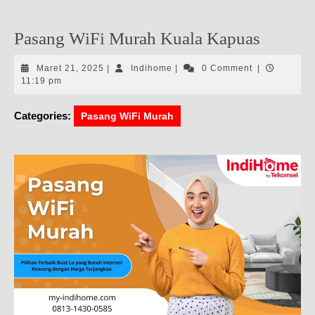
Pasang WiFi Murah Kuala Kapuas
Maret
Indihome
Maret 21, 2025
|
Indihome
|
0 Comment
|
21,
11:19 pm
2025
Categories:
Pasang WiFi Murah