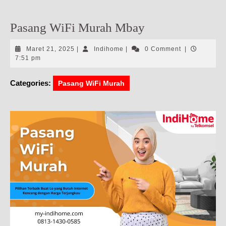
Pasang WiFi Murah Mbay
Maret
Indihome
Maret 21, 2025
|
Indihome
|
0 Comment
|
21,
7:51 pm
2025
Categories:
Pasang WiFi Murah