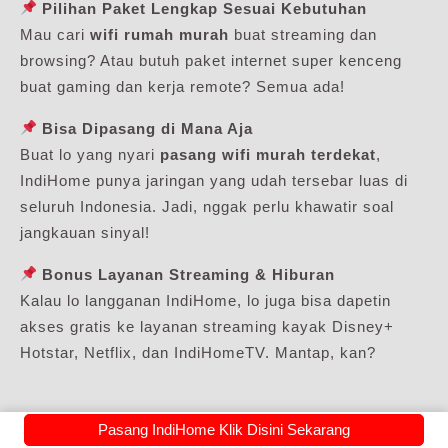
Pilihan Paket Lengkap Sesuai Kebutuhan
Mau cari
wifi rumah murah
buat streaming dan
browsing? Atau butuh paket internet super kenceng
buat gaming dan kerja remote? Semua ada!
Bisa Dipasang di Mana Aja
Buat lo yang nyari
pasang wifi murah terdekat
,
IndiHome punya jaringan yang udah tersebar luas di
seluruh Indonesia. Jadi, nggak perlu khawatir soal
jangkauan sinyal!
Bonus Layanan Streaming & Hiburan
Kalau lo langganan IndiHome, lo juga bisa dapetin
akses gratis ke layanan streaming kayak Disney+
Hotstar, Netflix, dan IndiHomeTV. Mantap, kan?
Pasang IndiHome Klik Disini Sekarang
Tips Pilih Paket WiFi Paling Murah Sesuai