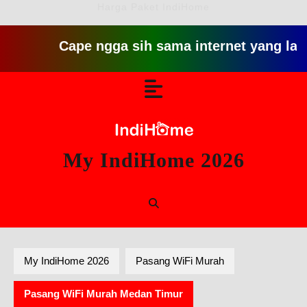
Harga Paket IndiHome
Cape ngga sih sama internet yang lambat gitu 
Skip
Open
to
content
Button
My IndiHome 2026
My IndiHome 2026
Pasang WiFi Murah
Pasang WiFi Murah Medan Timur