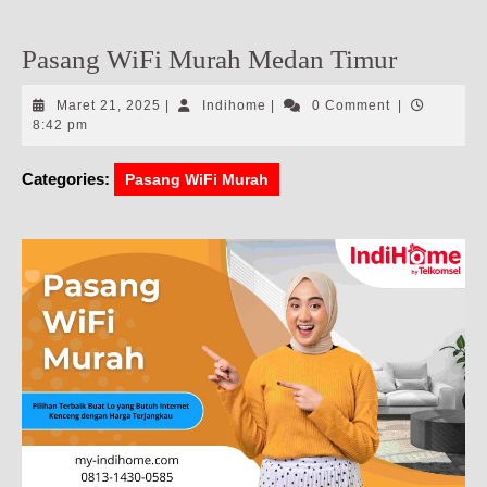
Pasang WiFi Murah Medan Timur
Maret
Indihome
Maret 21, 2025
|
Indihome
|
0 Comment
|
21,
8:42 pm
2025
Categories:
Pasang WiFi Murah