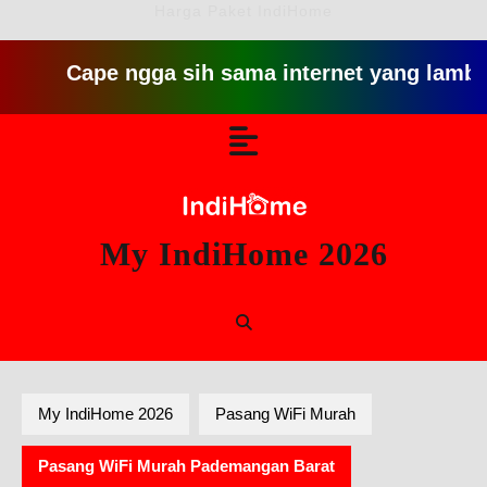
Harga Paket IndiHome
Cape ngga sih sama internet yang lambat gitu g
Skip
Open
to
content
Button
My IndiHome 2026
My IndiHome 2026
Pasang WiFi Murah
Pasang WiFi Murah Pademangan Barat