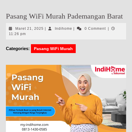
Pasang WiFi Murah Pademangan Barat
Maret
Indihome
Maret 21, 2025
|
Indihome
|
0 Comment
|
21,
11:26 pm
2025
Categories:
Pasang WiFi Murah