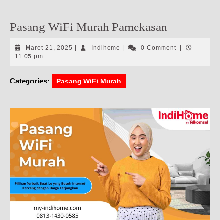
Pasang WiFi Murah Pamekasan
Maret
Indihome
Maret 21, 2025
|
Indihome
|
0 Comment
|
21,
11:05 pm
2025
Categories:
Pasang WiFi Murah