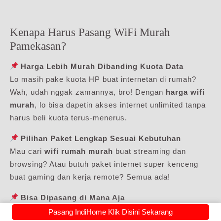
Kenapa Harus Pasang WiFi Murah
Pamekasan?
Harga Lebih Murah Dibanding Kuota Data
Lo masih pake kuota HP buat internetan di rumah?
Wah, udah nggak zamannya, bro! Dengan
harga wifi
murah
, lo bisa dapetin akses internet unlimited tanpa
harus beli kuota terus-menerus.
Pilihan Paket Lengkap Sesuai Kebutuhan
Mau cari
wifi rumah murah
buat streaming dan
browsing? Atau butuh paket internet super kenceng
buat gaming dan kerja remote? Semua ada!
Bisa Dipasang di Mana Aja
Buat lo yang nyari
pasang wifi murah terdekat
,
Pasang IndiHome Klik Disini Sekarang