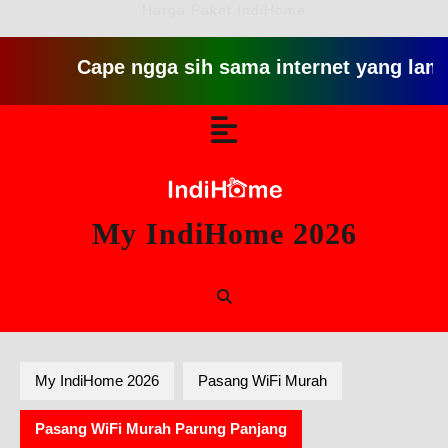
Harga Paket IndiHome
Cape ngga sih sama internet yang lambat gitu g
Skip
Open
to
content
Button
My IndiHome 2026
My IndiHome 2026
Pasang WiFi Murah
Pasang WiFi Murah Parung Panjang