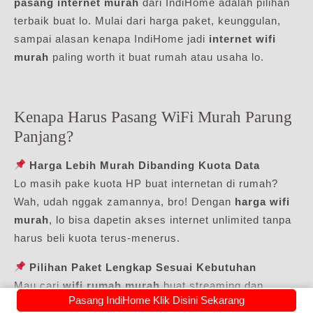
pasang internet murah
dari IndiHome adalah pilihan
terbaik buat lo. Mulai dari harga paket, keunggulan,
sampai alasan kenapa IndiHome jadi
internet wifi
murah
paling worth it buat rumah atau usaha lo.
Kenapa Harus Pasang WiFi Murah Parung
Panjang?
Harga Lebih Murah Dibanding Kuota Data
Lo masih pake kuota HP buat internetan di rumah?
Wah, udah nggak zamannya, bro! Dengan
harga wifi
murah
, lo bisa dapetin akses internet unlimited tanpa
harus beli kuota terus-menerus.
Pilihan Paket Lengkap Sesuai Kebutuhan
Mau cari
wifi rumah murah
buat streaming dan
Pasang IndiHome Klik Disini Sekarang
browsing? Atau butuh paket internet super kenceng