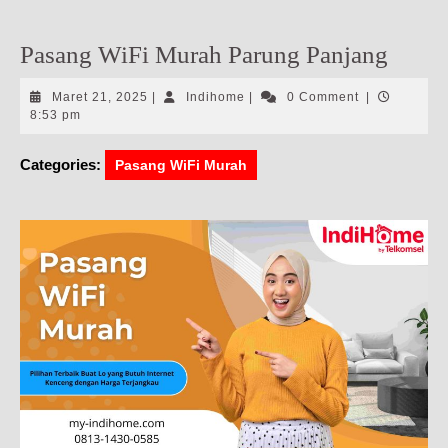
Pasang WiFi Murah Parung Panjang
Maret
Indihome
Maret 21, 2025
|
Indihome
|
0 Comment
|
21,
8:53 pm
2025
Categories:
Pasang WiFi Murah