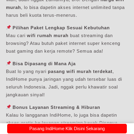
murah
, lo bisa dapetin akses internet unlimited tanpa
harus beli kuota terus-menerus.
Pilihan Paket Lengkap Sesuai Kebutuhan
Mau cari
wifi rumah murah
buat streaming dan
browsing? Atau butuh paket internet super kenceng
buat gaming dan kerja remote? Semua ada!
Bisa Dipasang di Mana Aja
Buat lo yang nyari
pasang wifi murah terdekat
,
IndiHome punya jaringan yang udah tersebar luas di
seluruh Indonesia. Jadi, nggak perlu khawatir soal
jangkauan sinyal!
Bonus Layanan Streaming & Hiburan
Kalau lo langganan IndiHome, lo juga bisa dapetin
akses gratis ke layanan streaming kayak Disney+
Pasang IndiHome Klik Disini Sekarang
Hotstar, Netflix, dan IndiHomeTV. Mantap, kan?