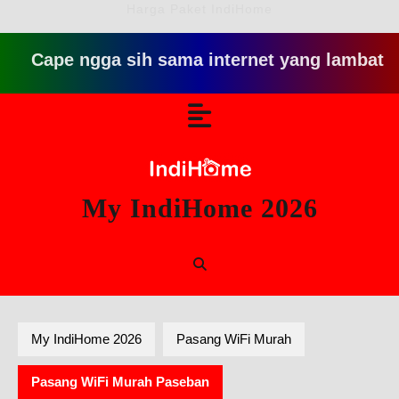
Harga Paket IndiHome
e ngga sih sama internet yang lambat gitu gitu 
Skip
Open
to
content
Button
My IndiHome 2026
My IndiHome 2026
Pasang WiFi Murah
Pasang WiFi Murah Paseban