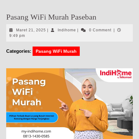
Pasang WiFi Murah Paseban
Maret
Indihome
Maret 21, 2025
|
Indihome
|
0 Comment
|
21,
9:49 pm
2025
Categories:
Pasang WiFi Murah