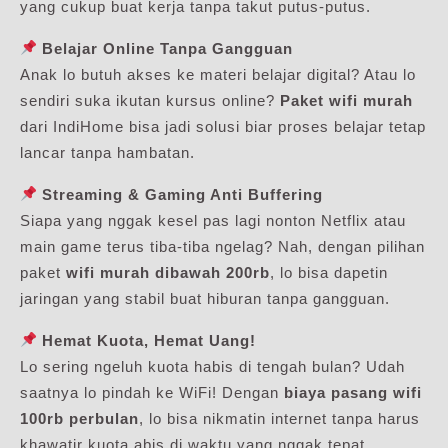
yang cukup buat kerja tanpa takut putus-putus.
Belajar Online Tanpa Gangguan
Anak lo butuh akses ke materi belajar digital? Atau lo
sendiri suka ikutan kursus online?
Paket wifi murah
dari IndiHome bisa jadi solusi biar proses belajar tetap
lancar tanpa hambatan.
Streaming & Gaming Anti Buffering
Siapa yang nggak kesel pas lagi nonton Netflix atau
main game terus tiba-tiba ngelag? Nah, dengan pilihan
paket
wifi murah dibawah 200rb
, lo bisa dapetin
jaringan yang stabil buat hiburan tanpa gangguan.
Hemat Kuota, Hemat Uang!
Lo sering ngeluh kuota habis di tengah bulan? Udah
saatnya lo pindah ke WiFi! Dengan
biaya pasang wifi
100rb perbulan
, lo bisa nikmatin internet tanpa harus
khawatir kuota abis di waktu yang nggak tepat.