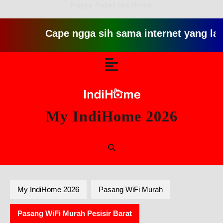
Harga Paket IndiHome
Cape ngga sih sama internet yang lambat gitu
Skip
Open
to
content
Button
My IndiHome 2026
My IndiHome 2026
Pasang WiFi Murah
Pasang WiFi Murah Pesisir Barat