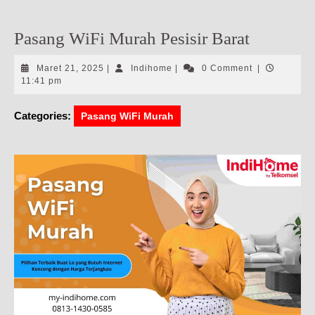
Pasang WiFi Murah Pesisir Barat
Maret
Indihome
Maret 21, 2025
|
Indihome
|
0 Comment
|
21,
11:41 pm
2025
Categories:
Pasang WiFi Murah