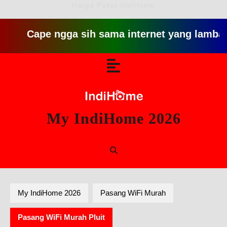
Harga Paket IndiHome
ape ngga sih sama internet yang lambat gitu git
Skip
Open
to
content
Button
My IndiHome 2026
My IndiHome 2026
Pasang WiFi Murah
Pasang WiFi Murah Pluit