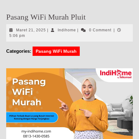
Pasang WiFi Murah Pluit
Maret
Indihome
Maret 21, 2025
|
Indihome
|
0 Comment
|
21,
5:06 pm
2025
Categories:
Pasang WiFi Murah