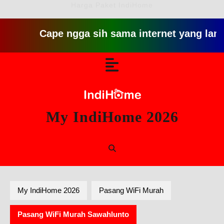
Harga Paket IndiHome
Cape ngga sih sama internet yang lambat gitu g
Skip
Open
to
content
Button
My IndiHome 2026
My IndiHome 2026
Pasang WiFi Murah
Pasang WiFi Murah Sawahlunto