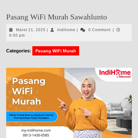
Pasang WiFi Murah Sawahlunto
Maret
Indihome
Maret 21, 2025
|
Indihome
|
0 Comment
|
21,
6:50 pm
2025
Categories:
Pasang WiFi Murah