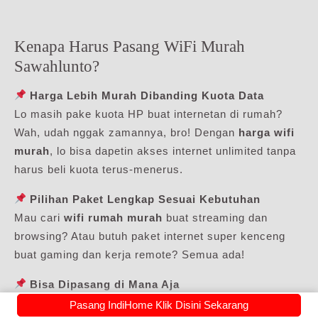
Kenapa Harus Pasang WiFi Murah
Sawahlunto?
Harga Lebih Murah Dibanding Kuota Data
Lo masih pake kuota HP buat internetan di rumah?
Wah, udah nggak zamannya, bro! Dengan
harga wifi
murah
, lo bisa dapetin akses internet unlimited tanpa
harus beli kuota terus-menerus.
Pilihan Paket Lengkap Sesuai Kebutuhan
Mau cari
wifi rumah murah
buat streaming dan
browsing? Atau butuh paket internet super kenceng
buat gaming dan kerja remote? Semua ada!
Bisa Dipasang di Mana Aja
Buat lo yang nyari
pasang wifi murah terdekat
,
Pasang IndiHome Klik Disini Sekarang