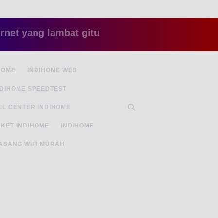
ng lambat gitu gitu aja dah nyebelin, pake ini a
HOME
INDIHOME WEB
NDIHOME SPEEDTEST
LL CENTER INDIHOME
KET INDIHOME
INDIHOME
ASANG WIFI MURAH