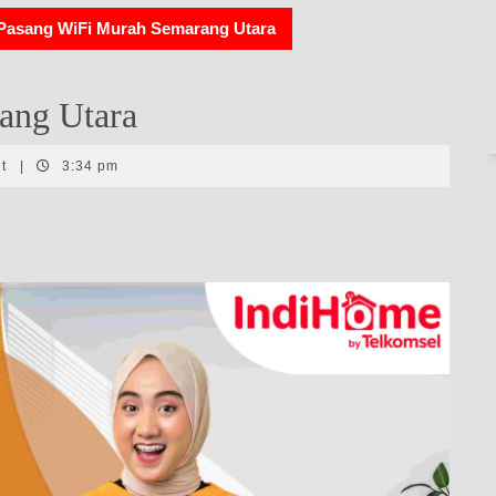
Pasang WiFi Murah Semarang Utara
ang Utara
nt
|
3:34 pm