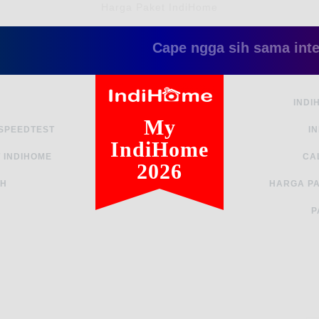
Harga Paket IndiHome
Cape ngga sih sama internet ya
INDI
My
 SPEEDTEST
I
IndiHome
 INDIHOME
CA
2026
AH
HARGA PA
P