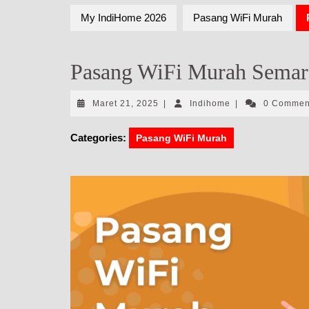
My IndiHome 2026
Pasang WiFi Murah
Pasang WiFi Murah Semar
Maret
Indihome
Maret 21, 2025
|
Indihome
|
0 Comme
21,
2025
Categories:
Pasang WiFi Murah