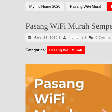
My IndiHome 2026
Pasang WiFi Murah
Pasang WiFi Murah Sempe
Maret
Indihome
Maret 21, 2025
|
Indihome
|
0 Comme
21,
2025
Categories:
Pasang WiFi Murah