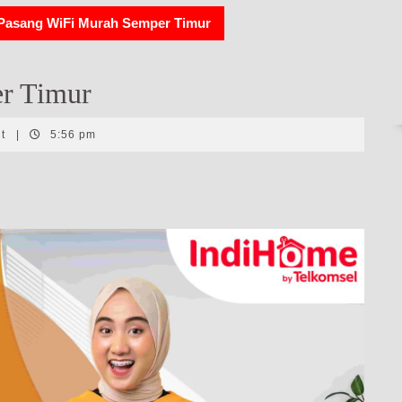
Pasang WiFi Murah Semper Timur
r Timur
nt
|
5:56 pm