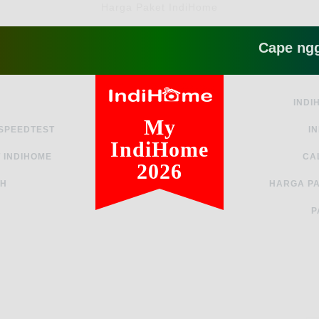
Harga Paket IndiHome
Cape ngga sih s
INDI
My
 SPEEDTEST
I
IndiHome
 INDIHOME
CA
2026
AH
HARGA PA
P