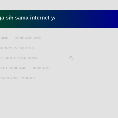
ama internet yang lambat gitu gitu aja dah nyeb
HOME
INDIHOME WEB
NDIHOME SPEEDTEST
LL CENTER INDIHOME
KET INDIHOME
INDIHOME
ASANG WIFI MURAH