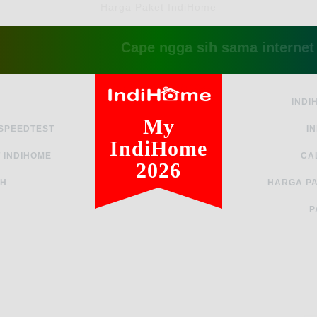
Harga Paket IndiHome
Cape ngga sih sama internet yang la
INDI
My
 SPEEDTEST
I
IndiHome
 INDIHOME
CA
2026
AH
HARGA PA
P