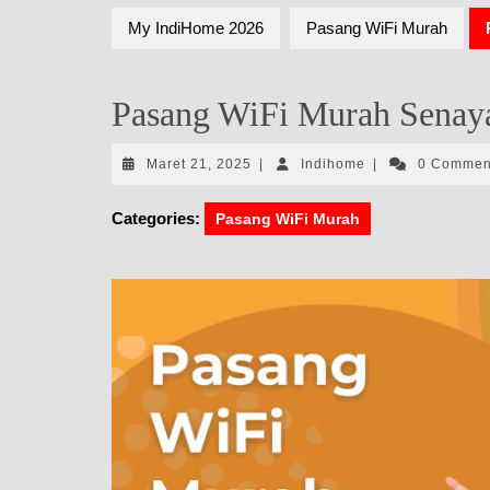
My IndiHome 2026
Pasang WiFi Murah
Pasang WiFi Murah Senay
Maret
Indihome
Maret 21, 2025
|
Indihome
|
0 Comme
21,
2025
Categories:
Pasang WiFi Murah