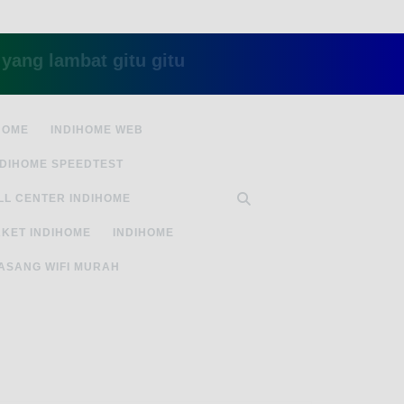
mbat gitu gitu aja dah nyebelin, pake ini aja kl
HOME
INDIHOME WEB
NDIHOME SPEEDTEST
LL CENTER INDIHOME
KET INDIHOME
INDIHOME
ASANG WIFI MURAH