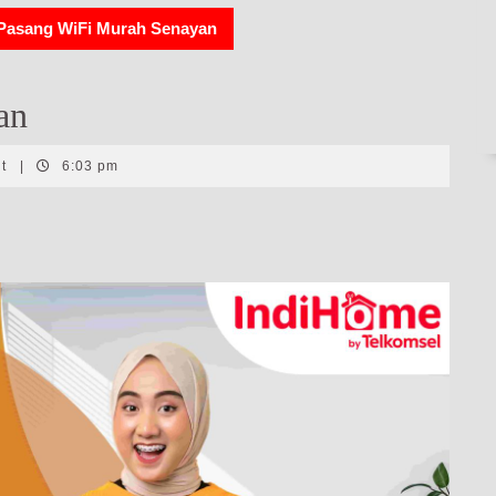
Pasang WiFi Murah Senayan
an
nt
|
6:03 pm