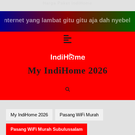
Harga Paket IndiHome
 yang lambat gitu gitu aja dah nyebelin, pake i
Skip
Open
to
content
Button
My IndiHome 2026
My IndiHome 2026
Pasang WiFi Murah
Pasang WiFi Murah Subulussalam