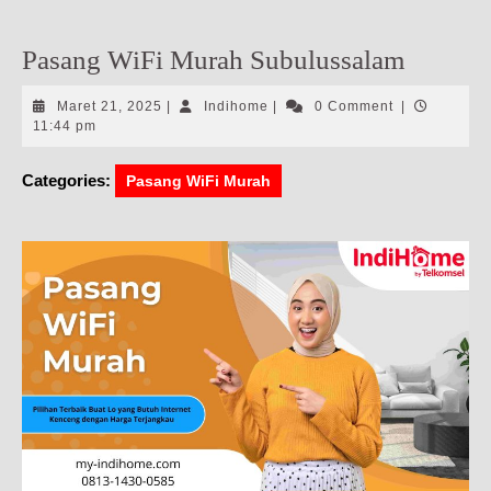
Pasang WiFi Murah Subulussalam
Maret
Indihome
Maret 21, 2025
|
Indihome
|
0 Comment
|
21,
11:44 pm
2025
Categories:
Pasang WiFi Murah