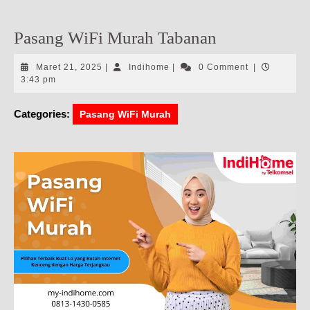
Pasang WiFi Murah Tabanan
Maret
Indihome
Maret 21, 2025
|
Indihome
|
0 Comment
|
21,
3:43 pm
2025
Categories:
Pasang WiFi Murah