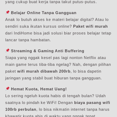
yang cukup buat kerja tanpa takut putus-putus.
Belajar Online Tanpa Gangguan
Anak lo butuh akses ke materi belajar digital? Atau lo
sendiri suka ikutan kursus online?
Paket wifi murah
dari IndiHome bisa jadi solusi biar proses belajar tetap
lancar tanpa hambatan.
Streaming & Gaming Anti Buffering
Siapa yang nggak kesel pas lagi nonton Netflix atau
main game terus tiba-tiba ngelag? Nah, dengan pilihan
paket
wifi murah dibawah 200rb
, lo bisa dapetin
jaringan yang stabil buat hiburan tanpa gangguan.
Hemat Kuota, Hemat Uang!
Lo sering ngeluh kuota habis di tengah bulan? Udah
saatnya lo pindah ke WiFi! Dengan
biaya pasang wifi
100rb perbulan
, lo bisa nikmatin internet tanpa harus
khawatir kuota abis di waktu yang nggak tepat.