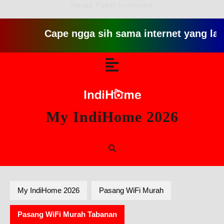
Harga Paket IndiHome
Cape ngga sih sama internet yang lambat gitu 
Skip
Open
to
content
Button
My IndiHome 2026
My IndiHome 2026
Pasang WiFi Murah
Pasang WiFi Murah Tabanan