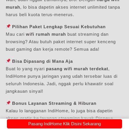
murah
, lo bisa dapetin akses internet unlimited tanpa
harus beli kuota terus-menerus.
Pilihan Paket Lengkap Sesuai Kebutuhan
Mau cari
wifi rumah murah
buat streaming dan
browsing? Atau butuh paket internet super kenceng
buat gaming dan kerja remote? Semua ada!
Bisa Dipasang di Mana Aja
Buat lo yang nyari
pasang wifi murah terdekat
,
IndiHome punya jaringan yang udah tersebar luas di
seluruh Indonesia. Jadi, nggak perlu khawatir soal
jangkauan sinyal!
Bonus Layanan Streaming & Hiburan
Kalau lo langganan IndiHome, lo juga bisa dapetin
akses gratis ke layanan streaming kayak Disney+
Pasang IndiHome Klik Disini Sekarang
Hotstar, Netflix, dan IndiHomeTV. Mantap, kan?