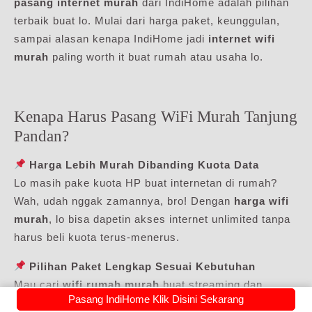
pasang internet murah
dari IndiHome adalah pilihan
terbaik buat lo. Mulai dari harga paket, keunggulan,
sampai alasan kenapa IndiHome jadi
internet wifi
murah
paling worth it buat rumah atau usaha lo.
Kenapa Harus Pasang WiFi Murah Tanjung
Pandan?
Harga Lebih Murah Dibanding Kuota Data
Lo masih pake kuota HP buat internetan di rumah?
Wah, udah nggak zamannya, bro! Dengan
harga wifi
murah
, lo bisa dapetin akses internet unlimited tanpa
harus beli kuota terus-menerus.
Pilihan Paket Lengkap Sesuai Kebutuhan
Mau cari
wifi rumah murah
buat streaming dan
Pasang IndiHome Klik Disini Sekarang
browsing? Atau butuh paket internet super kenceng