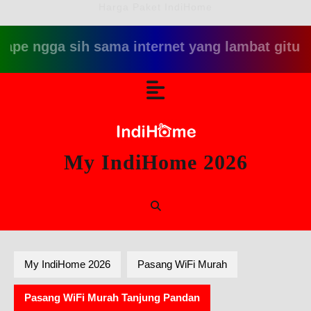
Harga Paket IndiHome
ga sih sama internet yang lambat gitu gitu aja d
Skip
Open
to
content
Button
My IndiHome 2026
My IndiHome 2026
Pasang WiFi Murah
Pasang WiFi Murah Tanjung Pandan