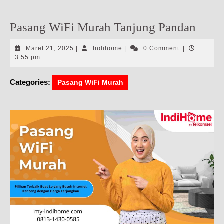
Pasang WiFi Murah Tanjung Pandan
Maret
Indihome
Maret 21, 2025
|
Indihome
|
0 Comment
|
21,
3:55 pm
2025
Categories:
Pasang WiFi Murah