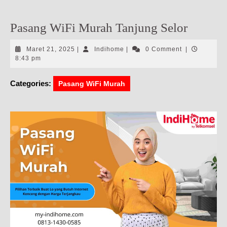
Pasang WiFi Murah Tanjung Selor
Maret
Indihome
Maret 21, 2025
|
Indihome
|
0 Comment
|
21,
8:43 pm
2025
Categories:
Pasang WiFi Murah