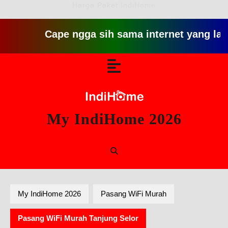
Harga Paket IndiHome
Cape ngga sih sama internet yang lambat gitu
Skip
Open
to
content
Button
My IndiHome 2026
My IndiHome 2026
Pasang WiFi Murah
Pasang WiFi Murah Tanjung Selor