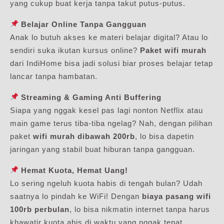
yang cukup buat kerja tanpa takut putus-putus.
Belajar Online Tanpa Gangguan
Anak lo butuh akses ke materi belajar digital? Atau lo
sendiri suka ikutan kursus online?
Paket wifi murah
dari IndiHome bisa jadi solusi biar proses belajar tetap
lancar tanpa hambatan.
Streaming & Gaming Anti Buffering
Siapa yang nggak kesel pas lagi nonton Netflix atau
main game terus tiba-tiba ngelag? Nah, dengan pilihan
paket
wifi murah dibawah 200rb
, lo bisa dapetin
jaringan yang stabil buat hiburan tanpa gangguan.
Hemat Kuota, Hemat Uang!
Lo sering ngeluh kuota habis di tengah bulan? Udah
saatnya lo pindah ke WiFi! Dengan
biaya pasang wifi
100rb perbulan
, lo bisa nikmatin internet tanpa harus
khawatir kuota abis di waktu yang nggak tepat.