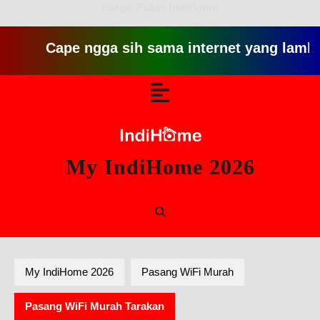
Harga Paket IndiHome
Cape ngga sih sama internet yang lambat gitu gi
Skip
Open
to
content
Button
My IndiHome 2026
My IndiHome 2026
Pasang WiFi Murah
Pasang WiFi Murah Tarakan