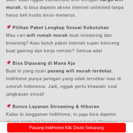
murah
, lo bisa dapetin akses internet unlimited tanpa
harus beli kuota terus-menerus.
Pilihan Paket Lengkap Sesuai Kebutuhan
Mau cari
wifi rumah murah
buat streaming dan
browsing? Atau butuh paket internet super kenceng
buat gaming dan kerja remote? Semua ada!
Bisa Dipasang di Mana Aja
Buat lo yang nyari
pasang wifi murah terdekat
,
IndiHome punya jaringan yang udah tersebar luas di
seluruh Indonesia. Jadi, nggak perlu khawatir soal
jangkauan sinyal!
Bonus Layanan Streaming & Hiburan
Kalau lo langganan IndiHome, lo juga bisa dapetin
akses gratis ke layanan streaming kayak Disney+
Pasang IndiHome Klik Disini Sekarang
Hotstar, Netflix, dan IndiHomeTV. Mantap, kan?