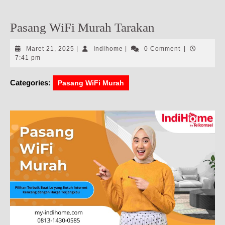
Pasang WiFi Murah Tarakan
Maret
Indihome
Maret 21, 2025
|
Indihome
|
0 Comment
|
21,
7:41 pm
2025
Categories:
Pasang WiFi Murah