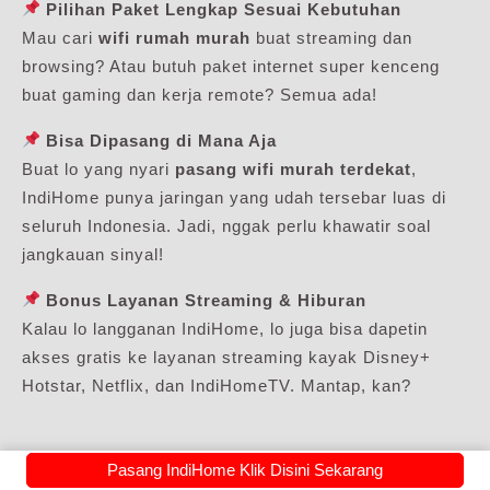
Pilihan Paket Lengkap Sesuai Kebutuhan
Mau cari
wifi rumah murah
buat streaming dan
browsing? Atau butuh paket internet super kenceng
buat gaming dan kerja remote? Semua ada!
Bisa Dipasang di Mana Aja
Buat lo yang nyari
pasang wifi murah terdekat
,
IndiHome punya jaringan yang udah tersebar luas di
seluruh Indonesia. Jadi, nggak perlu khawatir soal
jangkauan sinyal!
Bonus Layanan Streaming & Hiburan
Kalau lo langganan IndiHome, lo juga bisa dapetin
akses gratis ke layanan streaming kayak Disney+
Hotstar, Netflix, dan IndiHomeTV. Mantap, kan?
Pasang IndiHome Klik Disini Sekarang
Tips Pilih Paket WiFi Paling Murah Sesuai