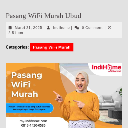
Pasang WiFi Murah Ubud
Maret
Indihome
Maret 21, 2025
|
Indihome
|
0 Comment
|
21,
8:51 pm
2025
Categories:
Pasang WiFi Murah