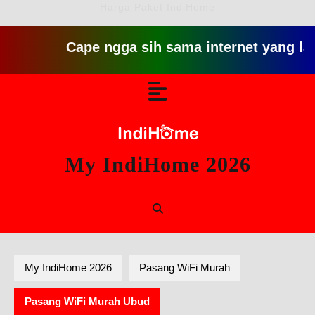
Harga Paket IndiHome
Cape ngga sih sama internet yang lambat gitu
Skip
Open
to
content
Button
My IndiHome 2026
My IndiHome 2026
Pasang WiFi Murah
Pasang WiFi Murah Ubud