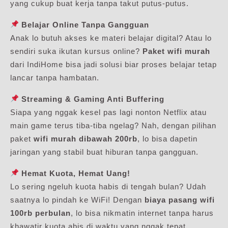
yang cukup buat kerja tanpa takut putus-putus.
Belajar Online Tanpa Gangguan
Anak lo butuh akses ke materi belajar digital? Atau lo
sendiri suka ikutan kursus online?
Paket wifi murah
dari IndiHome bisa jadi solusi biar proses belajar tetap
lancar tanpa hambatan.
Streaming & Gaming Anti Buffering
Siapa yang nggak kesel pas lagi nonton Netflix atau
main game terus tiba-tiba ngelag? Nah, dengan pilihan
paket
wifi murah dibawah 200rb
, lo bisa dapetin
jaringan yang stabil buat hiburan tanpa gangguan.
Hemat Kuota, Hemat Uang!
Lo sering ngeluh kuota habis di tengah bulan? Udah
saatnya lo pindah ke WiFi! Dengan
biaya pasang wifi
100rb perbulan
, lo bisa nikmatin internet tanpa harus
khawatir kuota abis di waktu yang nggak tepat.