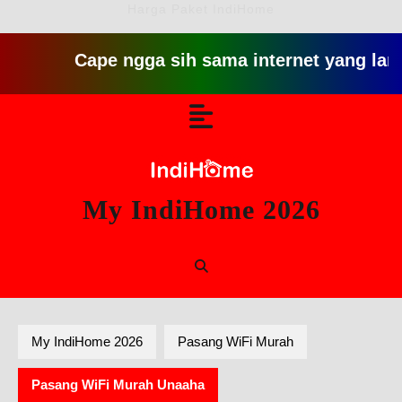
Harga Paket IndiHome
Cape ngga sih sama internet yang lambat gitu 
Skip
Open
to
content
Button
My IndiHome 2026
My IndiHome 2026
Pasang WiFi Murah
Pasang WiFi Murah Unaaha