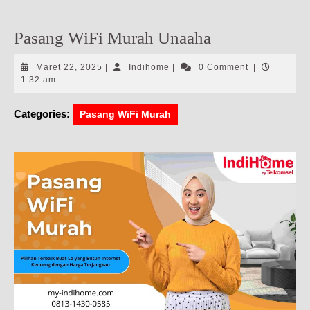
Pasang WiFi Murah Unaaha
Maret
Indihome
Maret 22, 2025
|
Indihome
|
0 Comment
|
22,
1:32 am
2025
Categories:
Pasang WiFi Murah