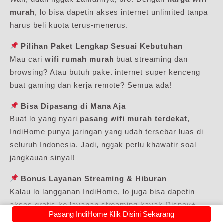
murah
, lo bisa dapetin akses internet unlimited tanpa
harus beli kuota terus-menerus.
Pilihan Paket Lengkap Sesuai Kebutuhan
Mau cari
wifi rumah murah
buat streaming dan
browsing? Atau butuh paket internet super kenceng
buat gaming dan kerja remote? Semua ada!
Bisa Dipasang di Mana Aja
Buat lo yang nyari
pasang wifi murah terdekat
,
IndiHome punya jaringan yang udah tersebar luas di
seluruh Indonesia. Jadi, nggak perlu khawatir soal
jangkauan sinyal!
Bonus Layanan Streaming & Hiburan
Kalau lo langganan IndiHome, lo juga bisa dapetin
akses gratis ke layanan streaming kayak Disney+
Pasang IndiHome Klik Disini Sekarang
Hotstar, Netflix, dan IndiHomeTV. Mantap, kan?