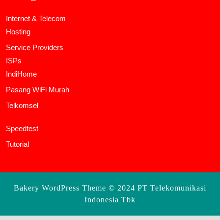
Internet & Telecom
Hosting
Service Providers
ISPs
IndiHome
Pasang WiFi Murah
Telkomsel
Speedtest
Tutorial
Bakery WordPress Theme
© 2024 PT Telekomunikasi
Indonesia Tbk
Scroll