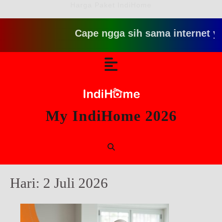
Harga Paket IndiHome
Cape ngga sih sama internet yang l
Skip
Open
to
content
Button
My IndiHome 2026
Hari:
2 Juli 2026