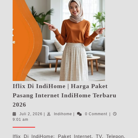
Iflix Di IndiHome | Harga Paket
Pasang Internet IndiHome Terbaru
Iflix
2026
Di
Juli
Indihome
Juli 2, 2026
|
Indihome
|
0 Comment
|
IndiHome
2,
9:01 am
|
2026
Harga
Iflix Di IndiHome: Paket Internet, TV, Telepon,