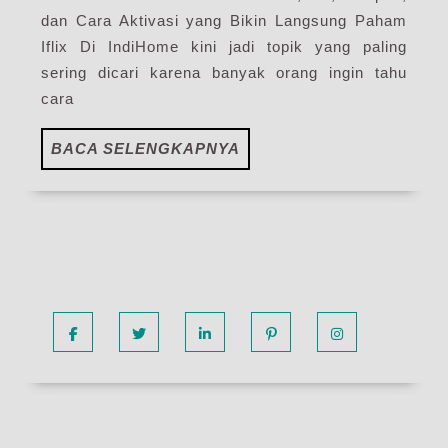
Paket
dan Cara Aktivasi yang Bikin Langsung Paham
Pasang
Iflix Di IndiHome kini jadi topik yang paling
Internet
sering dicari karena banyak orang ingin tahu
IndiHome
cara
Terbaru
2026
BACA
BACA SELENGKAPNYA
SELENGKAPNYA
Facebook
Twitter
Linkedin
Pinterest
Instagram