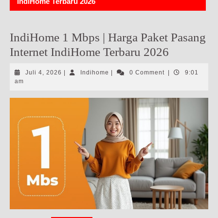
IndiHome Terbaru 2026
IndiHome 1 Mbps | Harga Paket Pasang
Internet IndiHome Terbaru 2026
Juli
Indihome
Juli 4, 2026
|
Indihome
|
0 Comment
|
9:01
4,
am
2026