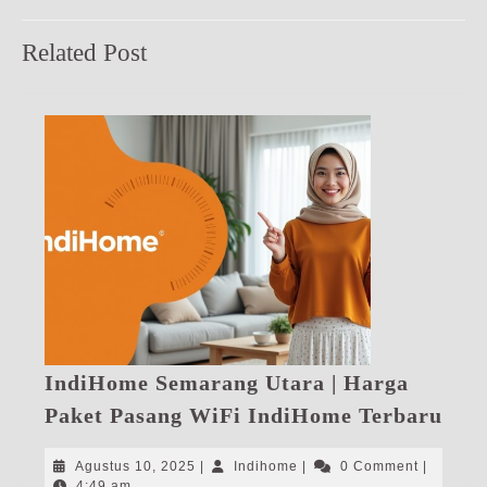
Previous
Next
Related Post
post:
post:
IndiHome Semarang Utara | Harga
Ind
Paket Pasang WiFi IndiHome Terbaru
Sem
Uta
Agustus
Indihome
Agustus 10, 2025
|
Indihome
|
0 Comment
|
10,
4:49 am