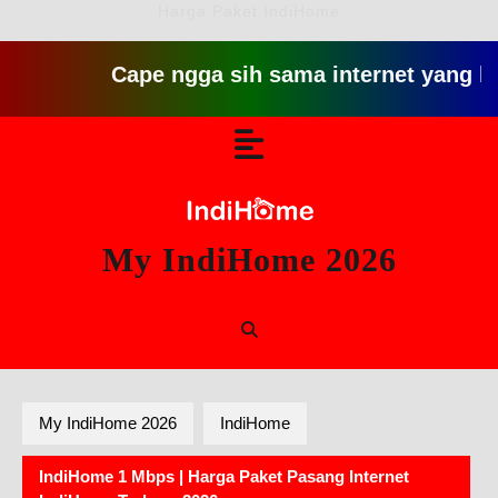
Harga Paket IndiHome
Cape ngga sih sama internet yang lambat gi
Skip
Open
to
content
Button
My IndiHome 2026
My IndiHome 2026
IndiHome
IndiHome 1 Mbps | Harga Paket Pasang Internet