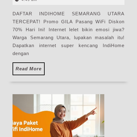
|
2025
Har
DAFTAR INDIHOME SEMARANG UTARA
Pak
TERCEPAT! Promo GILA Pasang WiFi Diskon
Pas
WiF
70% Hari Ini! Internet lelet bikin emosi jiwa?
Ind
Warga Semarang Utara, lupakan masalah itu!
Ter
Dapatkan internet super kencang IndiHome
dengan
Read
Read More
More