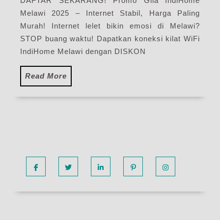
DAFTAR SEKARANG! Promo Gila IndiHome
Pasang
Melawi 2025 – Internet Stabil, Harga Paling
WiFi
IndiHome
Murah! Internet lelet bikin emosi di Melawi?
Terbaru
STOP buang waktu! Dapatkan koneksi kilat WiFi
IndiHome Melawi dengan DISKON
Read
Read More
More
Facebook
Twitter
Linkedin
Pinterest
Instagram