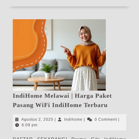
IndiHome Melawai | Harga Paket
IndiHome
Pasang WiFi IndiHome Terbaru
Melawai
|
Agustus
Indihome
Agustus 2, 2025
|
Indihome
|
0 Comment
|
Harga
2,
6:09 pm
2025
Paket