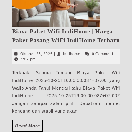
Biaya Paket Wifi IndiHome | Harga
Bia
Paket Pasang WiFi IndiHome Terbaru
Pak
Wif
Oktober
Indihome
Oktober 25, 2025
|
Indihome
|
0 Comment
|
Ind
25,
4:02 pm
2025
|
Terkuak! Semua Tentang Biaya Paket Wifi
Har
IndiHome 2025-10-25T16:00:00.087+07:00 yang
Pak
Pas
Wajib Anda Tahu! Mencari tahu Biaya Paket Wifi
WiF
IndiHome 2025-10-25T16:00:00.087+07:00?
Ind
Jangan sampai salah pilih! Dapatkan internet
Ter
kencang dan stabil yang akan
Read
Read More
More