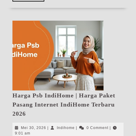
More
Harga Psb IndiHome | Harga Paket
Pasang Internet IndiHome Terbaru
Harga
2026
Psb
IndiHome
Mei
Indihome
Mei 30, 2026
|
Indihome
|
0 Comment
|
|
30,
9:01 am