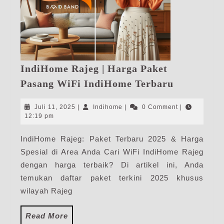
IndiHome Rajeg | Harga Paket
IndiHome
Pasang WiFi IndiHome Terbaru
Rajeg
|
Juli
Indihome
Juli 11, 2025
|
Indihome
|
0 Comment
|
Harga
11,
12:19 pm
2025
Paket
IndiHome Rajeg: Paket Terbaru 2025 & Harga
Pasang
Spesial di Area Anda Cari WiFi IndiHome Rajeg
WiFi
IndiHome
dengan harga terbaik? Di artikel ini, Anda
Terbaru
temukan daftar paket terkini 2025 khusus
wilayah Rajeg
Read
Read More