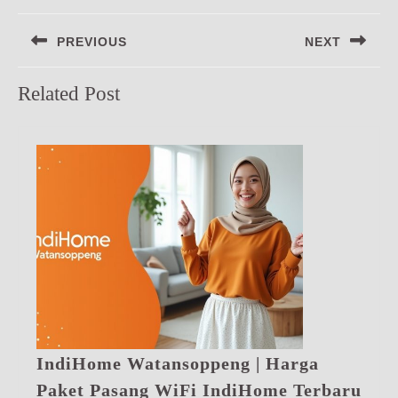
Navigasi
PREVIOUS
NEXT
pos
Previous
Next
Related Post
post:
post:
IndiHome Watansoppeng | Harga
Ind
Paket Pasang WiFi IndiHome Terbaru