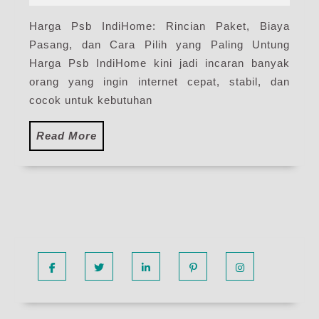
2026
Harga
Harga Psb IndiHome: Rincian Paket, Biaya
Paket
Pasang, dan Cara Pilih yang Paling Untung
Pasang
Internet
Harga Psb IndiHome kini jadi incaran banyak
IndiHome
orang yang ingin internet cepat, stabil, dan
Terbaru
cocok untuk kebutuhan
2026
Read
Read More
More
Facebook
Twitter
Linkedin
Pinterest
Instagram