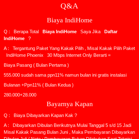
Q&A
Biaya IndiHome
Q : Berapa Total
Biaya IndiHome
Saya Jika
Daftar
IndiHome
?
A : Tergantung Paket Yang Kakak Pilih , Misal Kakak Pilih Paket
IndiHome Phoenix
30 Mbps Internet Only Berarti =
Biaya Pasang ( Bulan Pertama )
555.000 sudah sama ppn11% namun bulan ini gratis instalasi
Bulanan +Ppn11% ( Bulan Kedua )
280.000+28.000
Bayarnya Kapan
Q : Biaya Dibayarkan Kapan Kak ?
A : Dibayarkan Dibulan Berikutnya Mulai Tanggal 5 s/d 15 Jadi
Misal Kakak Pasang Bulan Juni , Maka Pembayaran Dibayarkan
Dibulan Juli ( Note : Pembayaran Bukan Dilakukan Saat Teknisi