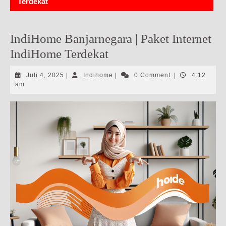
Terdekat
IndiHome Banjarnegara | Paket Internet
IndiHome Terdekat
Juli
Indihome
Juli 4, 2025
|
Indihome
|
0 Comment
|
4:12
4,
am
2025