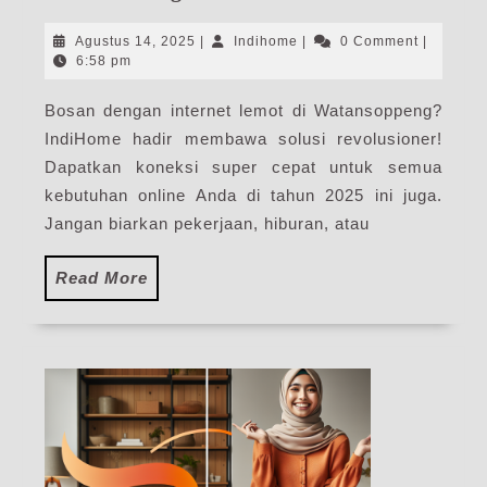
Wat
|
Agustus
Indihome
Agustus 14, 2025
|
Indihome
|
0 Comment
|
Har
14,
6:58 pm
2025
Pak
Bosan dengan internet lemot di Watansoppeng?
Pas
IndiHome hadir membawa solusi revolusioner!
WiF
Ind
Dapatkan koneksi super cepat untuk semua
Ter
kebutuhan online Anda di tahun 2025 ini juga.
Jangan biarkan pekerjaan, hiburan, atau
Read
Read More
More