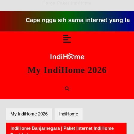
Harga Paket IndiHome
Cape ngga sih sama internet yang lambat git
Skip
Open
to
content
Button
My IndiHome 2026
My IndiHome 2026
IndiHome
IndiHome Banjarnegara | Paket Internet IndiHome