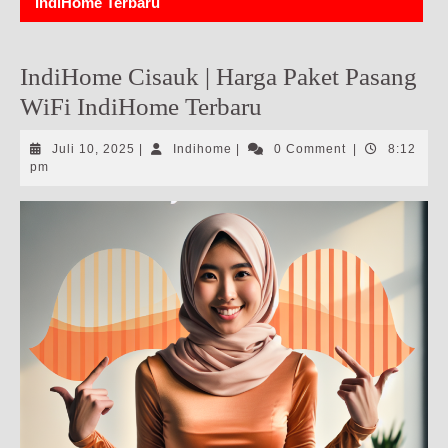
IndiHome Terbaru
IndiHome Cisauk | Harga Paket Pasang
WiFi IndiHome Terbaru
Juli
Indihome
Juli 10, 2025
|
Indihome
|
0 Comment
|
8:12
10,
pm
2025