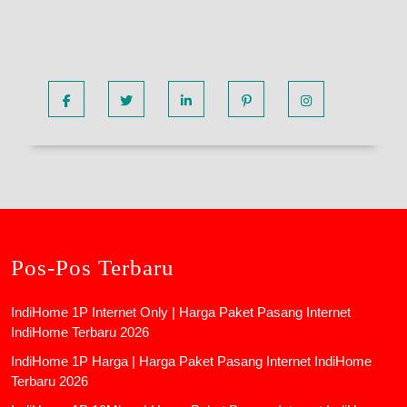
Facebook
Twitter
Linkedin
Pinterest
Instagram
Pos-Pos Terbaru
IndiHome 1P Internet Only | Harga Paket Pasang Internet
IndiHome Terbaru 2026
IndiHome 1P Harga | Harga Paket Pasang Internet IndiHome
Terbaru 2026