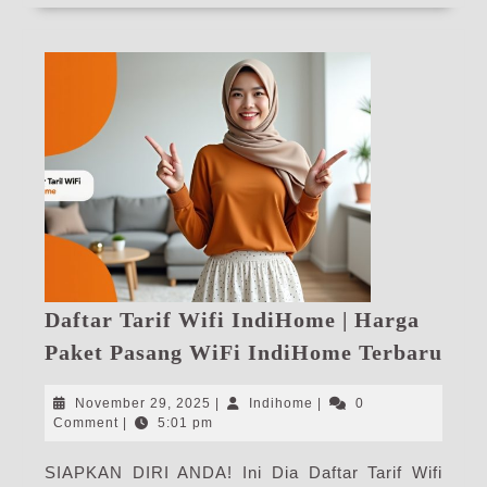
Daftar Tarif Wifi IndiHome | Harga
Daft
Paket Pasang WiFi IndiHome Terbaru
Tari
Wif
November
Indihome
November 29, 2025
|
Indihome
|
0
Ind
29,
Comment
|
5:01 pm
2025
|
SIAPKAN DIRI ANDA! Ini Dia Daftar Tarif Wifi
Har