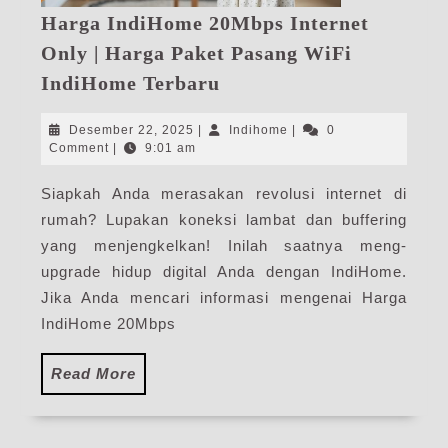
Harga IndiHome 20Mbps Internet
Only | Harga Paket Pasang WiFi
Harga
IndiHome Terbaru
IndiHome
20Mbps
Desember
Indihome
Desember 22, 2025
|
Indihome
|
0
Internet
22,
Comment
|
9:01 am
2025
Only
Siapkah Anda merasakan revolusi internet di
|
rumah? Lupakan koneksi lambat dan buffering
Harga
Paket
yang menjengkelkan! Inilah saatnya meng-
Pasang
upgrade hidup digital Anda dengan IndiHome.
WiFi
Jika Anda mencari informasi mengenai Harga
IndiHome
IndiHome 20Mbps
Terbaru
Read
Read More
More