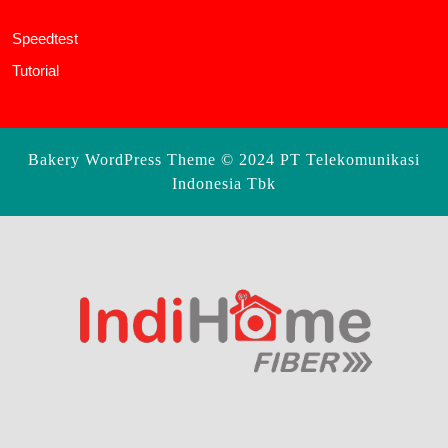
Speedtest
Tutorial
Bakery WordPress Theme
© 2024 PT Telekomunikasi
Indonesia Tbk
Scroll
Up