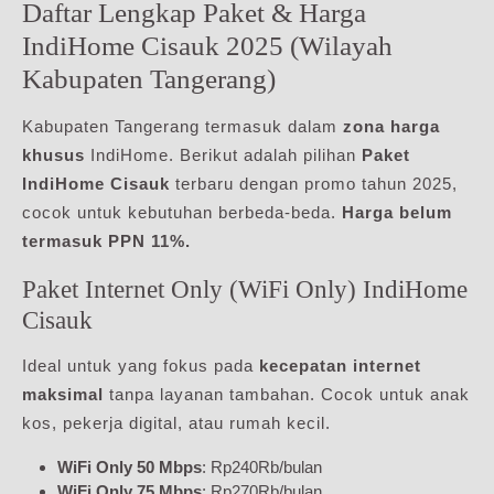
Daftar Lengkap Paket & Harga
IndiHome Cisauk 2025 (Wilayah
Kabupaten Tangerang)
Kabupaten Tangerang termasuk dalam
zona harga
khusus
IndiHome. Berikut adalah pilihan
Paket
IndiHome Cisauk
terbaru dengan promo tahun 2025,
cocok untuk kebutuhan berbeda-beda.
Harga belum
termasuk PPN 11%.
Paket Internet Only (WiFi Only) IndiHome
Cisauk
Ideal untuk yang fokus pada
kecepatan internet
maksimal
tanpa layanan tambahan. Cocok untuk anak
kos, pekerja digital, atau rumah kecil.
WiFi Only 50 Mbps
: Rp240Rb/bulan
WiFi Only 75 Mbps
: Rp270Rb/bulan