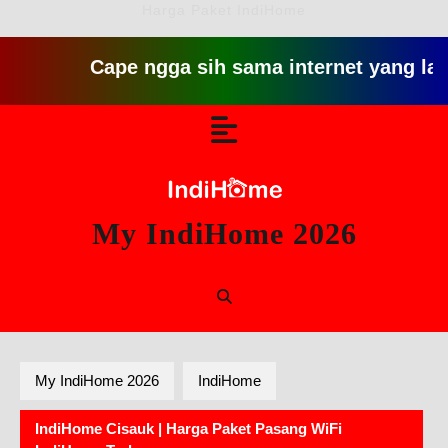
Harga Paket IndiHome
Cape ngga sih sama internet yang lambat git
Skip
Open
to
content
Button
My IndiHome 2026
My IndiHome 2026
IndiHome
IndiHome Cisauk | Harga Paket Pasang WiFi