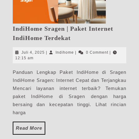
IndiHome Sragen | Paket Internet
IndiHome
IndiHome Terdekat
Sragen
|
Juli
Indihome
Juli 4, 2025
|
Indihome
|
0 Comment
|
Paket
4,
12:15 am
2025
Internet
Panduan Lengkap Paket IndiHome di Sragen
IndiHome
IndiHome Sragen: Internet Cepat dan Terjangkau
Terdekat
Mencari layanan internet terbaik? Temukan
paket IndiHome di Sragen dengan harga
bersaing dan kecepatan tinggi. Lihat rincian
harga
Read
Read More
More