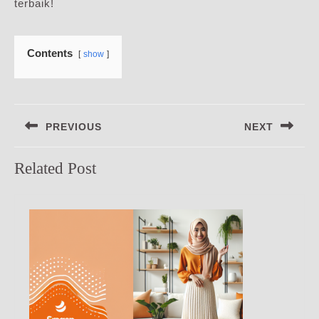
terbaik!
Contents
show
Navigasi
PREVIOUS
NEXT
pos
Previous
Next
Related Post
post:
post: