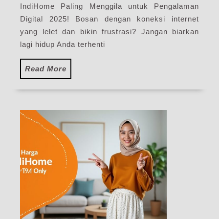
IndiHome Paling Menggila untuk Pengalaman
Pak
Pas
Digital 2025! Bosan dengan koneksi internet
WiF
yang lelet dan bikin frustrasi? Jangan biarkan
Ind
lagi hidup Anda terhenti
Ter
Read
Read More
More