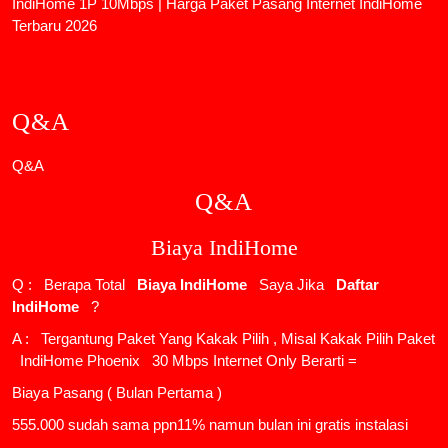
IndiHome 1P 10Mbps | Harga Paket Pasang Internet IndiHome
Terbaru 2026
Q&A
Q&A
Q&A
Biaya IndiHome
Q : Berapa Total
Biaya IndiHome
Saya Jika
Daftar
IndiHome
?
A : Tergantung Paket Yang Kakak Pilih , Misal Kakak Pilih Paket
IndiHome Phoenix
30 Mbps Internet Only Berarti =
Biaya Pasang ( Bulan Pertama )
555.000 sudah sama ppn11% namun bulan ini gratis instalasi