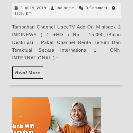
UseeTv
Juni
Indihome
Juni 19, 2019
|
Indihome
|
0 Comment
|
Minipack
19,
11:38 pm
2019
2
Tambahan Channel UseeTV Add-On Minipack 2
INDINEWS ( 1 +HD ) Rp . 15.000,-/Bulan
Deskripsi : Paket Channel Berita Terkini Dan
Teraktual Secara International 1 . CNN
INTERNATIONAL ( +
Read
Read More
More