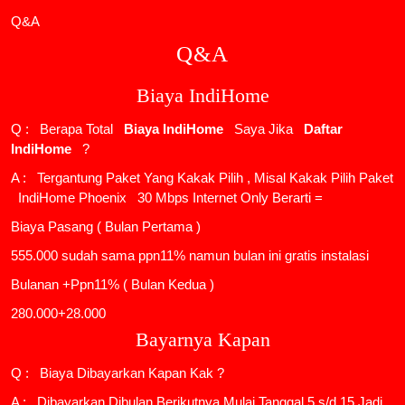
Q&A
Q&A
Biaya IndiHome
Q : Berapa Total
Biaya IndiHome
Saya Jika
Daftar
IndiHome
?
A : Tergantung Paket Yang Kakak Pilih , Misal Kakak Pilih Paket
IndiHome Phoenix
30 Mbps Internet Only Berarti =
Biaya Pasang ( Bulan Pertama )
555.000 sudah sama ppn11% namun bulan ini gratis instalasi
Bulanan +Ppn11% ( Bulan Kedua )
280.000+28.000
Bayarnya Kapan
Q : Biaya Dibayarkan Kapan Kak ?
A : Dibayarkan Dibulan Berikutnya Mulai Tanggal 5 s/d 15 Jadi