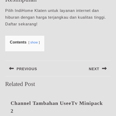
Pilih IndiHome Klaten untuk layanan internet dan
hiburan dengan harga terjangkau dan kualitas tinggi.
Daftar sekarang!
Contents
show
Navigasi
PREVIOUS
NEXT
pos
Previous
Next
Related Post
post:
post:
Channel Tambahan UseeTv Minipack
Channel
2
Tambahan