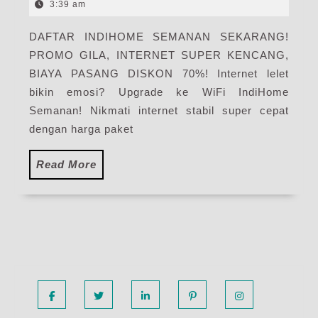
Harga
10,
3:39 am
2025
Paket
DAFTAR INDIHOME SEMANAN SEKARANG!
Pasang
PROMO GILA, INTERNET SUPER KENCANG,
WiFi
IndiHome
BIAYA PASANG DISKON 70%! Internet lelet
Terbaru
bikin emosi? Upgrade ke WiFi IndiHome
Semanan! Nikmati internet stabil super cepat
dengan harga paket
Read
Read More
More
Facebook
Twitter
Linkedin
Pinterest
Instagram