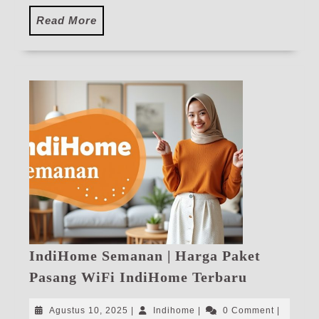
Read
Read More
More
IndiHome Semanan | Harga Paket
IndiHome
Pasang WiFi IndiHome Terbaru
Semanan
|
Agustus
Indihome
Agustus 10, 2025
|
Indihome
|
0 Comment
|