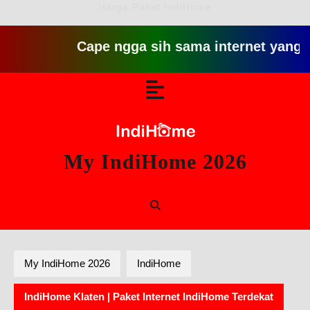
Harga Paket IndiHome
Cape ngga sih sama internet yang lambat 
Skip
Open
to
content
Button
My IndiHome 2026
My IndiHome 2026
IndiHome
IndiHome Klaten | Paket Internet IndiHome Terdekat