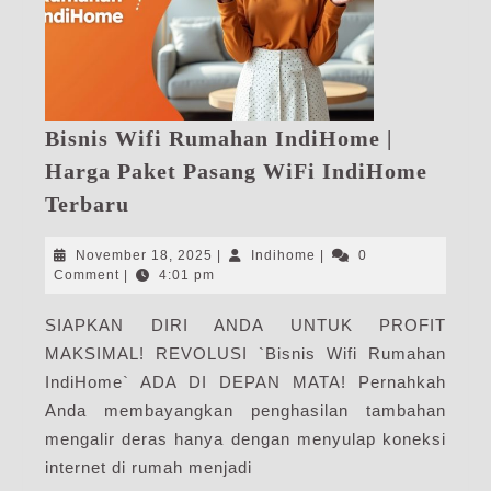
Bisnis Wifi Rumahan IndiHome |
Harga Paket Pasang WiFi IndiHome
Bisnis
Terbaru
Wifi
Rumahan
November
Indihome
November 18, 2025
|
Indihome
|
0
IndiHome
18,
Comment
|
4:01 pm
2025
|
SIAPKAN DIRI ANDA UNTUK PROFIT
Harga
MAKSIMAL! REVOLUSI `Bisnis Wifi Rumahan
Paket
Pasang
IndiHome` ADA DI DEPAN MATA! Pernahkah
WiFi
Anda membayangkan penghasilan tambahan
IndiHome
mengalir deras hanya dengan menyulap koneksi
Terbaru
internet di rumah menjadi