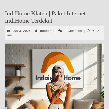
IndiHome Klaten | Paket Internet
IndiHome Terdekat
Juli
Indihome
Juli 3, 2025
|
Indihome
|
0 Comment
|
6:12
3,
am
2025