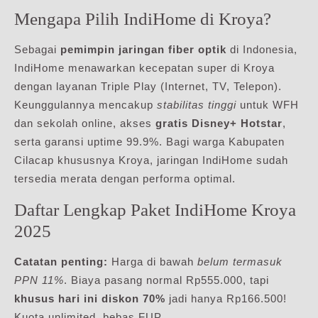
Mengapa Pilih IndiHome di Kroya?
Sebagai
pemimpin jaringan fiber optik
di Indonesia,
IndiHome menawarkan kecepatan super di Kroya
dengan layanan Triple Play (Internet, TV, Telepon).
Keunggulannya mencakup
stabilitas tinggi
untuk WFH
dan sekolah online, akses
gratis Disney+ Hotstar
,
serta garansi uptime 99.9%. Bagi warga Kabupaten
Cilacap khususnya Kroya, jaringan IndiHome sudah
tersedia merata dengan performa optimal.
Daftar Lengkap Paket IndiHome Kroya
2025
Catatan penting:
Harga di bawah
belum termasuk
PPN 11%
. Biaya pasang normal Rp555.000, tapi
khusus hari ini diskon 70%
jadi hanya Rp166.500!
Kuota unlimited, bebas FUP.