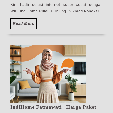
Ind
Kini hadir solusi internet super cepat dengan
Ter
WiFi IndiHome Pulau Punjung. Nikmati koneksi
Read
Read More
More
IndiHome Fatmawati | Harga Paket