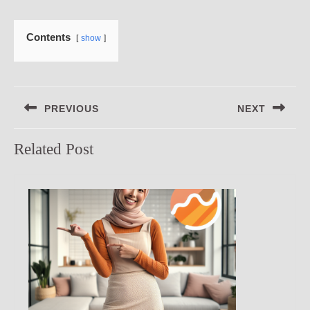
Contents
show
Navigasi
PREVIOUS
NEXT
pos
Previous
Next
Related Post
post:
post: