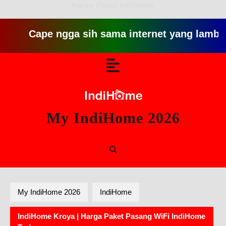
Harga Paket IndiHome
Cape ngga sih sama internet yang lambat gitu g
Skip
Open
to
content
Button
My IndiHome 2026
My IndiHome 2026
IndiHome
IndiHome Kroya | Harga Paket Pasang WiFi IndiHome