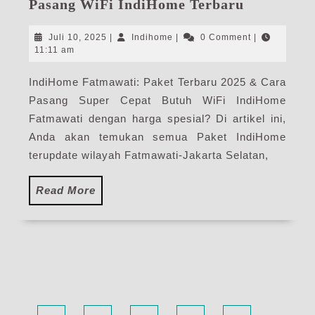
IndiHome
Pasang WiFi IndiHome Terbaru
Fatmawati
|
Juli
Indihome
Juli 10, 2025
|
Indihome
|
0 Comment
|
Harga
10,
11:11 am
2025
Paket
IndiHome Fatmawati: Paket Terbaru 2025 & Cara
Pasang
Pasang Super Cepat Butuh WiFi IndiHome
WiFi
IndiHome
Fatmawati dengan harga spesial? Di artikel ini,
Terbaru
Anda akan temukan semua Paket IndiHome
terupdate wilayah Fatmawati-Jakarta Selatan,
Read
Read More
More
Facebook
Twitter
Linkedin
Pinterest
Instagram