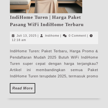
IndiHome Turen | Harga Paket
IndiHome
Pasang WiFi IndiHome Terbaru
Turen
|
Juli
Indihome
Juli 13, 2025
|
Indihome
|
0 Comment
|
Harga
13,
12:18 am
2025
Paket
IndiHome Turen: Paket Terbaru, Harga Promo &
Pasang
Pendaftaran Mudah 2025 Butuh WiFi IndiHome
WiFi
IndiHome
Turen super cepat dengan harga terjangkau?
Terbaru
Artikel ini membandingkan semua Paket
IndiHome Turen terupdate 2025, termasuk promo
Read
Read More
More