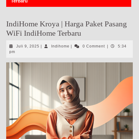
Terbaru
IndiHome Kroya | Harga Paket Pasang
WiFi IndiHome Terbaru
Juli
Indihome
Juli 9, 2025
|
Indihome
|
0 Comment
|
5:34
9,
pm
2025