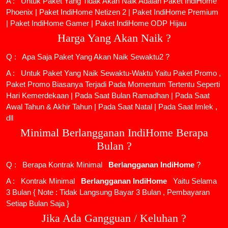
A : Untuk Paket Yang Tidak Akan Naik Adalah
Paket IndiHome
Phoenix
|
Paket IndiHome Netizen 2
|
Paket IndiHome Premium
|
Paket IndiHome Gamer
|
Paket IndiHome ODP Hijau
Harga Yang Akan Naik ?
Q : Apa Saja Paket Yang Akan Naik Sewaktu2 ?
A : Untuk Paket Yang Naik Sewaktu-Waktu Yaitu Paket Promo ,
Paket Promo Biasanya Terjadi Pada Momentum Tertentu Seperti
Hari Kemerdekaan | Pada Saat Bulan Ramadhan | Pada Saat
Awal Tahun & Akhir Tahun | Pada Saat Natal | Pada Saat Imlek ,
dll
Minimal Berlangganan IndiHome Berapa
Bulan ?
Q : Berapa Kontrak Minimal
Berlangganan IndiHome
?
A : Kontrak Minimal
Berlangganan IndiHome
Yaitu Selama
3 Bulan { Note : Tidak Langsung Bayar 3 Bulan , Pembayaran
Setiap Bulan Saja }
Jika Ada Gangguan / Keluhan ?