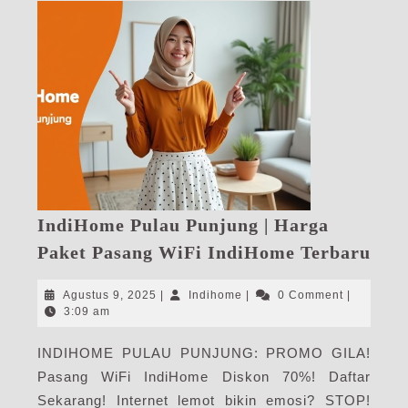
IndiHome Pulau Punjung | Harga
Ind
Paket Pasang WiFi IndiHome Terbaru
Pul
Pun
Agustus
Indihome
Agustus 9, 2025
|
Indihome
|
0 Comment
|
|
9,
3:09 am
2025
Har
INDIHOME PULAU PUNJUNG: PROMO GILA!
Pak
Pasang WiFi IndiHome Diskon 70%! Daftar
Pas
WiF
Sekarang! Internet lemot bikin emosi? STOP!