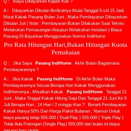
Q : Biaya Dibayarkan Kapan Kak ?
A : Dibayarkan Dibulan Berikutnya Mulai Tanggal 5 s/d 15 Jadi
Misal Kakak Pasang Bulan Juni , Maka Pembayaran Dibayarkan
Dibulan Juli ( Note : Pembayaran Bukan Dilakukan Saat Teknisi
Melakukan Pemasangan Ataupun Melakukan Instalasi ) Biaya
Pasang Di Bayarkan Menggunakan Nomor IndiHome
Pro Rata Hitungan Hari,Bukan Hitungan Kuota
Pemakaian
Q : Jika Saya
Pasang IndiHome
Akhir Bulan Bagaimana
Pembayarannya ?
A : Jika Kakak
Pasang IndiHome
Di Akhir Bulan Maka
Pembayarannya Sesuai Berapa Hari Kakak Menggunakan
IndiHomenya , Misalkan Kakak
Pasang IndiHome
Tanggal 21
Juni , Maka Tinggal Kakak Hitung Saja Dari Tanggal 21 Juni Ke 5
Juli Berapa Hari , 14 Hari / 2 minggu Kan ? Berarti Pembayaran
Kakak Hanya 50% Dari Harga Paket Bulanan , Namun Untuk
biaya pasang tetap 555.000 ( Dual Play ) 555.000 ( Triple Play )
Tidak Ada Potongan (Single Play) 555.000 dan bulan ini biaya
pasang baru gratis